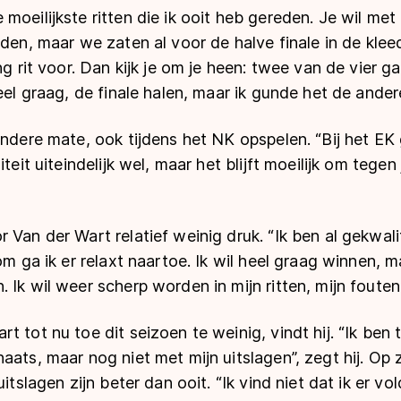
oeilijkste ritten die ik ooit heb gereden. Je wil met e
jden, maar we zaten al voor de halve finale in de kl
ng rit voor. Dan kijk je om je heen: twee van de vier ga
heel graag, de finale halen, maar ik gunde het de ander
indere mate, ook tijdens het NK opspelen. “Bij het EK
iteit uiteindelijk wel, maar het blijft moeilijk om tege
 Van der Wart relatief weinig druk. “Ik ben al gekwali
om ga ik er relaxt naartoe. Ik wil heel graag winnen, 
 Ik wil weer scherp worden in mijn ritten, mijn fouten
t tot nu toe dit seizoen te weinig, vindt hij. “Ik ben
aats, maar nog niet met mijn uitslagen”, zegt hij. Op
uitslagen zijn beter dan ooit. “Ik vind niet dat ik er vo