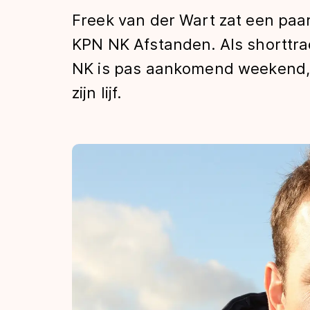
Tijden & historie
Freek van der Wart zat een paar
KPN NK Afstanden. Als shorttracke
NK is pas aankomend weekend,
De weg op
zijn lijf.
Schaatsfans
Olympische Spe