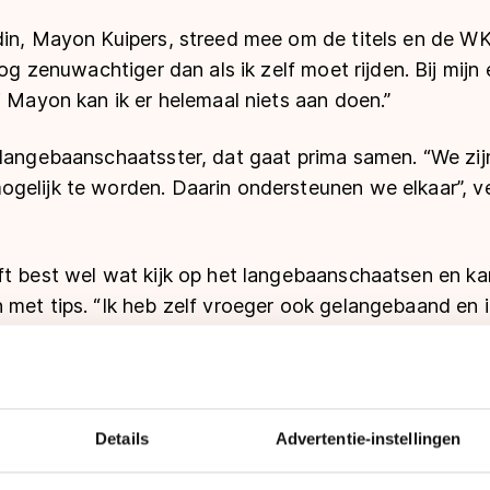
in, Mayon Kuipers, streed mee om de titels en de WK-
nog zenuwachtiger dan als ik zelf moet rijden. Bij mijn 
j Mayon kan ik er helemaal niets aan doen.”
 langebaanschaatsster, dat gaat prima samen. “We zij
gelijk te worden. Daarin ondersteunen we elkaar”, ve
t best wel wat kijk op het langebaanschaatsen en kan
met tips. “Ik heb zelf vroeger ook gelangebaand en i
 daar nog van ken.”
 wel over technische dingen en waarom sommige mens
d het interessant hoe ze in andere sporten zich voorbe
Details
Advertentie-instellingen
aanschaatsen omdat het toch veel met onze sport t
sen hard? Wat zijn de trainingsmethoden?”