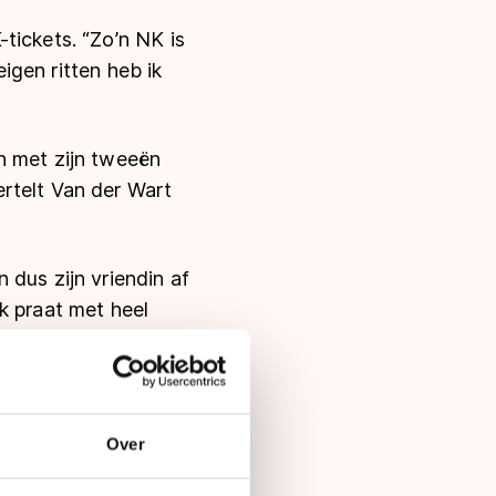
tickets. “Zo’n NK is
eigen ritten heb ik
n met zijn tweeën
rtelt Van der Wart
 dus zijn vriendin af
k praat met heel
en hard rijden en
reiden en trainen,
Over
e maken heeft.