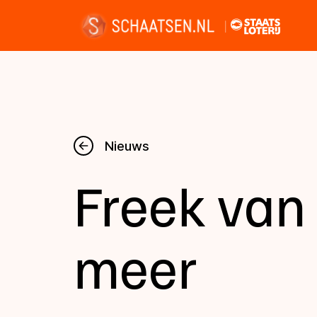
Nieuws
Nieuws
Freek van 
Kalender
Disciplines
meer
Uitslagen