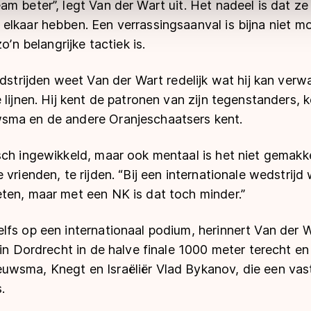
m beter”, legt Van der Wart uit. Het nadeel is dat z
lkaar hebben. Een verrassingsaanval is bijna niet moge
o’n belangrijke tactiek is.
edstrijden weet Van der Wart redelijk wat hij kan ver
lijnen. Hij kent de patronen van zijn tegenstanders, ke
sma en de andere Oranjeschaatsers kent.
ch ingewikkeld, maar ook mentaal is het niet gemakke
vrienden, te rijden. “Bij een internationale wedstrijd w
ten, maar met een NK is dat toch minder.”
lfs op een internationaal podium, herinnert Van der W
 in Dordrecht in de halve finale 1000 meter terecht e
wsma, Knegt en Israëliër Vlad Bykanov, die een vast
.