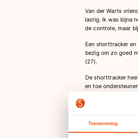
Van der Warts vriend
lastig. Ik was bijna 
de controle, maar bi
Een shorttracker en
bezig om zo goed mo
(27).
De shorttracker heef
en toe ondersteunen 
veel jongens, die ik
“We hebben het dus
anderen niet. Ik vin
Toestemming
met name het langeb
Waardoor rijden men