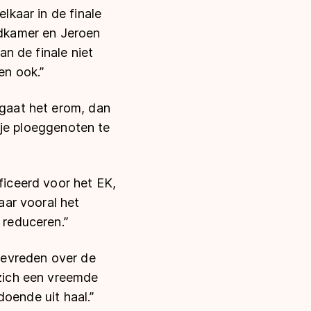
lkaar in de finale
eedkamer en Jeroen
an de finale niet
en ook.”
 gaat het erom, dan
n je ploeggenoten te
ficeerd voor het EK,
maar vooral het
 reduceren.”
 tevreden over de
 zich een vreemde
ldoende uit haal.”