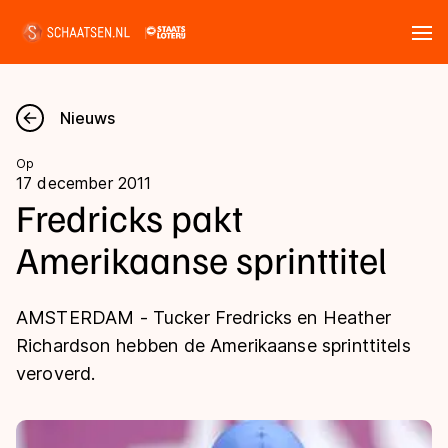
Tickets
Zoeken
Nieuws
Nieuws
Op
17 december 2011
Kalender
Fredricks pakt
Amerikaanse sprinttitel
Disciplines
Marathon
Uitslagen
AMSTERDAM - Tucker Fredricks en Heather
Langebaan
Richardson hebben de Amerikaanse sprinttitels
Langebaan
veroverd.
Shorttrack
Tijden & historie
Shorttrack
Inlineskaten
Ranglijsten Langebaan
Marathon
Kunstschaatsen