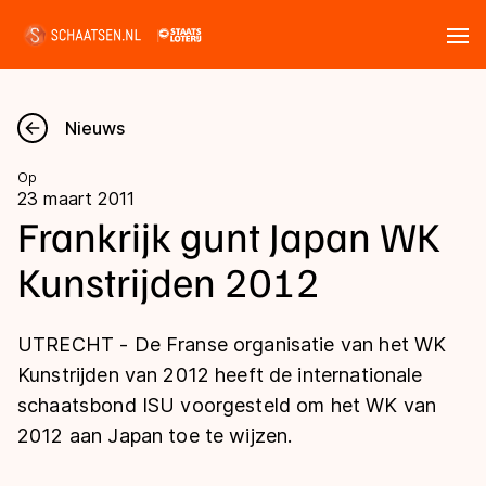
Tickets
Zoeken
Nieuws
Nieuws
Op
23 maart 2011
Kalender
Frankrijk gunt Japan WK
Kunstrijden 2012
Disciplines
Marathon
Uitslagen
UTRECHT - De Franse organisatie van het WK
Langebaan
Kunstrijden van 2012 heeft de internationale
Langebaan
schaatsbond ISU voorgesteld om het WK van
Shorttrack
Tijden & historie
2012 aan Japan toe te wijzen.
Shorttrack
Inlineskaten
Ranglijsten Langebaan
Marathon
Kunstschaatsen