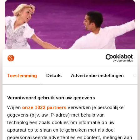
De weg op
Persoonlijke records & tijden
Inlineskaten
Schoonrijden
Inschrijven wedstrijden
Historie & statistiek
Schaatsfans
Kunstschaatsen
Natuurijs
Algemene Nederlandse Schaatstijd
Alles voor jou als schaatsfan
Deze zomer de weg op
Olympische Spelen
Evenementen
Waar kan ik schaatsen en skaten?
Olympische Spelen
Tickets
Medaille overzicht
Livestreams
Toestemming
Details
Advertentie-instellingen
Ov
Medaillespiegel
Word schaatsfan!
Olympische uitslagen
Winacties
Verantwoord gebruik van uw gegevens
Van Jong tot Goud verhalen
Wij en
onze 1022 partners
verwerken je persoonlijke
gegevens (bijv. uw IP-adres) met behulp van
technologieën zoals cookies om informatie op uw
apparaat op te slaan en te gebruiken met als doel
gepersonaliseerde advertenties en content, metingen aan