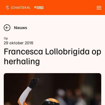
Tickets
Zoeken
Nieuws
Nieuws
Op
29 oktober 2016
Kalender
Francesca Lollobrigida op
herhaling
Disciplines
Marathon
Uitslagen
Langebaan
Langebaan
Shorttrack
Tijden & historie
Shorttrack
Inlineskaten
Ranglijsten Langebaan
Marathon
Kunstschaatsen