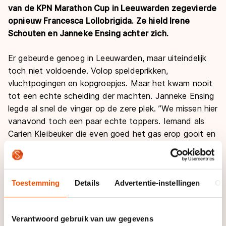
van de KPN Marathon Cup in Leeuwarden zegevierde
opnieuw Francesca Lollobrigida. Ze hield Irene
Schouten en Janneke Ensing achter zich.
Er gebeurde genoeg in Leeuwarden, maar uiteindelijk
toch niet voldoende. Volop speldeprikken,
vluchtpogingen en kopgroepjes. Maar het kwam nooit
tot een echte scheiding der machten. Janneke Ensing
legde al snel de vinger op de zere plek. ’’We missen hier
vanavond toch een paar echte toppers. Iemand als
Carien Kleibeuker die even goed het gas erop gooit en
de boel uit elkaar trekt. Dat is nu eigenlijk niet echt
gebeurd’’, stelde Ensing.
Toestemming
Details
Advertentie-instellingen
Ov
Ze mocht opnieuw plaatsnemen op het podium, en net
als een week eerder op de derde stek. Het is voorlopig
even de laatste podiumplaats voor de rijdster uit
Verantwoord gebruik van uw gegevens
Gieten, die zich volgende week in het Italiaanse