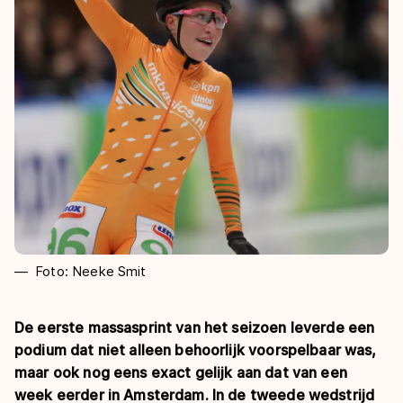
De weg op
Persoonlijke records & tijden
Inlineskaten
Schoonrijden
Inschrijven wedstrijden
Historie & statistiek
Schaatsfans
Kunstschaatsen
Natuurijs
Algemene Nederlandse Schaatstijd
Alles voor jou als schaatsfan
Deze zomer de weg op
Olympische Spelen
Evenementen
Waar kan ik schaatsen en skaten?
Olympische Spelen
Tickets
Medaille overzicht
Livestreams
Medaillespiegel
Word schaatsfan!
Olympische uitslagen
Winacties
Foto: Neeke Smit
Van Jong tot Goud verhalen
De eerste massasprint van het seizoen leverde een
podium dat niet alleen behoorlijk voorspelbaar was,
maar ook nog eens exact gelijk aan dat van een
week eerder in Amsterdam. In de tweede wedstrijd