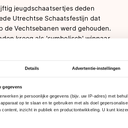
ftig jeugdschaatsertjes deden
de Utrechtse Schaatsfestijn dat
op de Vechtsebanen werd gehouden.
nden kreeg als 'symbolisch' winnaar
 beste schaatssupporters'. Het ging in
haatsen van de snelste tijden, maar
t beleven aan de wedstrijdsport.
Details
Advertentie-instellingen
len
tage van de dag.
w gegevens
erwerken je persoonlijke gegevens (bijv. uw IP-adres) met behul
apparaat op te slaan en te gebruiken met als doel gepersonalise
 content, inzicht in publiek en productontwikkeling. U kunt kiez