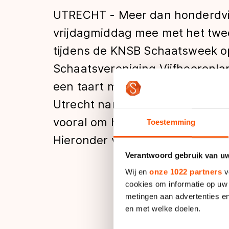
Tijden & historie
UTRECHT - Meer dan honderdvij
vrijdagmiddag mee met het twee
tijdens de KNSB Schaatsweek 
De weg op
Schaatsvereniging Vijfheerenla
een taart met de tekst 'Voor de
Schaatsfans
Utrecht namelijk niet om het sc
vooral om het plezier dat je kun
Toestemming
Olympische Spe
Hieronder vind je een fotorepor
Verantwoord gebruik van u
Wij en
onze 1022 partners
v
cookies om informatie op uw 
metingen aan advertenties en
en met welke doelen.