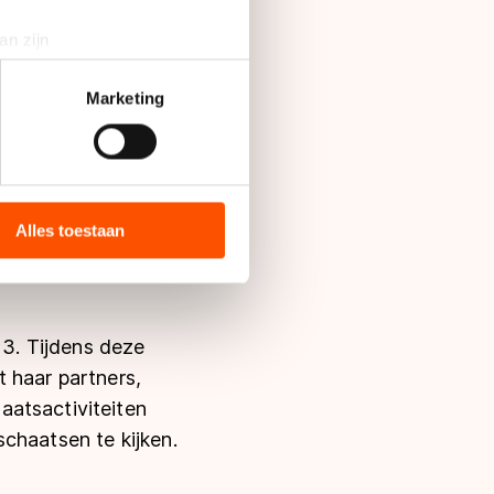
an zijn
rinting)
t
detailgedeelte
in. U kunt uw
Marketing
bieden en websiteverkeer te
 media, advertenties en
ie zij hebben verzameld via
Alles toestaan
s de VS, waar mogelijk geen
 in met deze overdracht.
3. Tijdens deze
 haar partners,
aatsactiviteiten
chaatsen te kijken.