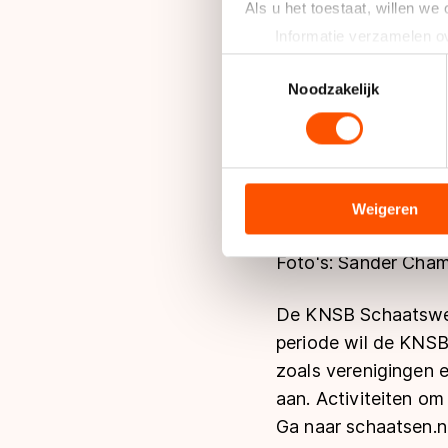
Als u het toestaat, willen we
Informatie verzamelen ov
Uw apparaat identificere
Toestemmingsselectie
Lees meer over hoe uw perso
Noodzakelijk
toestemming op elk moment wi
We gebruiken cookies om cont
analyseren. We delen informa
analyse. Zij kunnen deze com
Weigeren
hun services. Sommige partn
adequaat beschermingsniveau
Foto's: Sander Cha
Meer informatie vindt u in o
De KNSB Schaatswee
periode wil de KNSB 
zoals verenigingen 
aan. Activiteiten om
Ga naar schaatsen.n