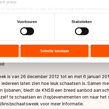
 ook graag:
er uw geografische locatie, die tot een paar meter nauwkeurig k
n door het actief te scannen op specifieke eigenschappen (fingerp
onlijke gegevens worden verwerkt en stel uw voorkeuren in he
Voorkeuren
Statistieken
jzigen of intrekken in de Cookieverklaring.
ent en advertenties te personaliseren, socialmediafuncties te 
tie over uw gebruik van onze site met onze partners voor social
bineren met andere gegevens die u aan hen heeft verstrekt of d
Selectie toestaan
ers kunnen gegevens doorgeven aan landen buiten de EU, zoal
 geldt volgens de GDPR. Door op ‘Toestaan’ te klikken, stemt u
mid
ns
cookiebeleid
.
k is van 26 december 2012 tot en met 6 januari 201
iedereen laten zien hoe leuk schaatsen is. Samen met
en ijsbanen, biedt de KNSB een breed aanbod aan sch
 zelf te schaatsen en (top)evenementen om naar het s
l/knsbschaatsweek voor meer informatie
.