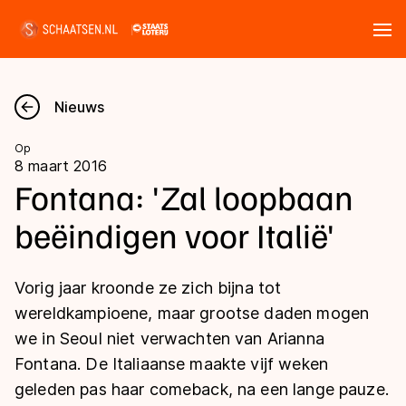
Tickets
Zoeken
Nieuws
Nieuws
Op
8 maart 2016
Kalender
Fontana: 'Zal loopbaan
beëindigen voor Italië'
Disciplines
Marathon
Uitslagen
Vorig jaar kroonde ze zich bijna tot
Langebaan
wereldkampioene, maar grootse daden mogen
Langebaan
we in Seoul niet verwachten van Arianna
Shorttrack
Tijden & historie
Fontana. De Italiaanse maakte vijf weken
Shorttrack
Inlineskaten
geleden pas haar comeback, na een lange pauze.
Ranglijsten Langebaan
Marathon
Kunstschaatsen