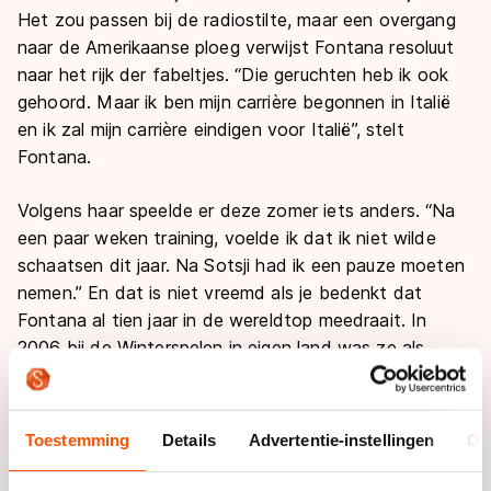
Het zou passen bij de radiostilte, maar een overgang
naar de Amerikaanse ploeg verwijst Fontana resoluut
naar het rijk der fabeltjes. “Die geruchten heb ik ook
gehoord. Maar ik ben mijn carrière begonnen in Italië
en ik zal mijn carrière eindigen voor Italië”, stelt
Fontana.
Volgens haar speelde er deze zomer iets anders. “Na
een paar weken training, voelde ik dat ik niet wilde
schaatsen dit jaar. Na Sotsji had ik een pauze moeten
nemen.” En dat is niet vreemd als je bedenkt dat
Fontana al tien jaar in de wereldtop meedraait. In
2006 bij de Winterspelen in eigen land was ze als
vijftienjarige al succesvol met brons op de aflossing.
“Ik heb nooit vrij genomen. Mijn hoofd was er klaar
mee.”
Toestemming
Details
Advertentie-instellingen
Ov
Eigenlijk speelden die motivatieproblemen de Italiaanse