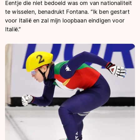
De weg op
Eentje die niet bedoeld was om van nationaliteit
Persoonlijke records & tijden
Inlineskaten
Schoonrijden
te wisselen, benadrukt Fontana. “Ik ben gestart
Inschrijven wedstrijden
Historie & statistiek
Schaatsfans
Kunstschaatsen
voor Italië en zal mijn loopbaan eindigen voor
Natuurijs
Algemene Nederlandse Schaatstijd
Italië.”
Alles voor jou als schaatsfan
Deze zomer de weg op
Olympische Spelen
Evenementen
Waar kan ik schaatsen en skaten?
Olympische Spelen
Tickets
Medaille overzicht
Livestreams
Medaillespiegel
Word schaatsfan!
Olympische uitslagen
Winacties
Van Jong tot Goud verhalen