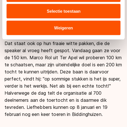
voeten pijn doen. Han Keizer heeft zijn hele gezin
media, advertenties en analyse. Zij kunnen deze
meegenomen en bereidt zich – samen met drie
Selectie toestaan
combineren met andere gegevens die u aan hen heeft
vrienden – ook voor op de Weissensee. Een missie die
verstrekt of die zij hebben verzameld via hun services.
ze combineren met een actie voor een goed doel
Sommige partners kunnen gegevens doorgeven aan
Weigeren
(www.weissensee4kids.nl).
landen buiten de EU, zoals de VS, waar mogelijk geen
adequaat beschermingsniveau geldt volgens de GDPR.
Dat staat ook op hun fraaie witte pakken, die de
Door op ‘Toestaan’ te klikken, stemt u in met deze
speaker al vroeg heeft gespot. Vandaag gaan ze voor
overdracht. Meer informatie vindt u in ons
cookiebeleid
.
de 150 km. Marco Rol uit Ter Apel wil proberen 100 km
te schaatsen, maar zijn uiteindelijke doel is een 200 km
tocht te kunnen uitrijden. Deze baan is daarvoor
perfect, vindt hij: "op sommige stukken is het ijs super,
verder is het werkijs. Net als bij een echte tocht!"
Halverwege de dag telt de organisatie al 700
deelnemers aan de toertocht en is daarmee dik
tevreden. Liefhebbers kunnen op 8 januari en 19
februari nog een keer toeren in Biddinghuizen.