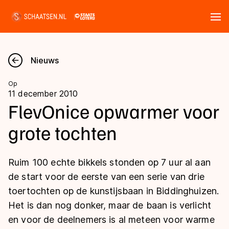
Tickets
Zoeken
Nieuws
Nieuws
Op
11 december 2010
Kalender
FlevOnice opwarmer voor
grote tochten
Disciplines
Marathon
Uitslagen
Ruim 100 echte bikkels stonden op 7 uur al aan
Langebaan
de start voor de eerste van een serie van drie
Langebaan
toertochten op de kunstijsbaan in Biddinghuizen.
Shorttrack
Tijden & historie
Het is dan nog donker, maar de baan is verlicht
Shorttrack
Inlineskaten
en voor de deelnemers is al meteen voor warme
Ranglijsten Langebaan
Marathon
Kunstschaatsen