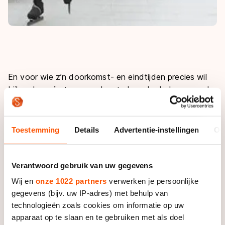
En voor wie z’n doorkomst- en eindtijden precies wil
bijhouden, zijn transponders te huur. In de loop van de
dag wordt het steeds drukker bij FlevOnice, waar –
min of meer toevallig – ook een winterfair wordt
gehouden. Volop sfeer dus, en waar een week eerder
Toestemming
Details
Advertentie-instellingen
Ov
de sneeuw nog in een ware storm over de baan
waaide, hebben de deelnemers nu te maken met een
beetje regen en dus wat nat ijs.
Verantwoord gebruik van uw gegevens
Wij en
onze 1022 partners
verwerken je persoonlijke
Schaatsliefhebbers zitten daar niet mee, ze komen
gegevens (bijv. uw IP-adres) met behulp van
van heinde en verre en de meesten zijn in training voor
technologieën zoals cookies om informatie op uw
een tocht op de Weissensee of... de Elfstedentocht.
apparaat op te slaan en te gebruiken met als doel