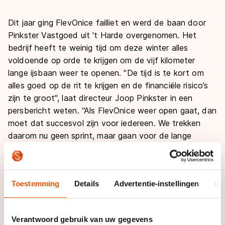
De weg op
Persoonlijke records & tijden
Inlineskaten
Schoonrijden
Dit jaar ging FlevOnice failliet en werd de baan door
Inschrijven wedstrijden
Historie & statistiek
Schaatsfans
Kunstschaatsen
Pinkster Vastgoed uit 't Harde overgenomen. Het
Natuurijs
Algemene Nederlandse Schaatstijd
bedrijf heeft te weinig tijd om deze winter alles
Alles voor jou als schaatsfan
voldoende op orde te krijgen om de vijf kilometer
Deze zomer de weg op
Olympische Spelen
lange ijsbaan weer te openen. "De tijd is te kort om
Evenementen
Waar kan ik schaatsen en skaten?
alles goed op de rit te krijgen en de financiële risico’s
Olympische Spelen
Tickets
zijn te groot", laat directeur Joop Pinkster in een
Medaille overzicht
persbericht weten. “Als FlevOnice weer open gaat, dan
Livestreams
moet dat succesvol zijn voor iedereen. We trekken
Medaillespiegel
Word schaatsfan!
daarom nu geen sprint, maar gaan voor de lange
Olympische uitslagen
Winacties
adem!”
Van Jong tot Goud verhalen
De bodemverontreiniging, die in een eerder stadium
Toestemming
Details
Advertentie-instellingen
Ov
ontdekt is op het terrein van FlevOnice, vormt geen
hindernis bij een heropening. Na onderzoek is gebleken
dat de glycol die in eerste instantie was aangetroffen,
Verantwoord gebruik van uw gegevens
grotendeels natuurlijk is afgebroken. De hoeveelheid