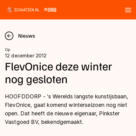
Tickets
Zoeken
Nieuws
Nieuws
Op
12 december 2012
Kalender
FlevOnice deze winter
nog gesloten
Disciplines
Marathon
Uitslagen
HOOFDDORP - 's Werelds langste kunstijsbaan,
Langebaan
FlevOnice, gaat komend winterseizoen nog niet
Langebaan
open. Dat heeft de nieuwe eigenaar, Pinkster
Shorttrack
Tijden & historie
Vastgoed BV, bekendgemaakt.
Shorttrack
Inlineskaten
Ranglijsten Langebaan
Marathon
Kunstschaatsen