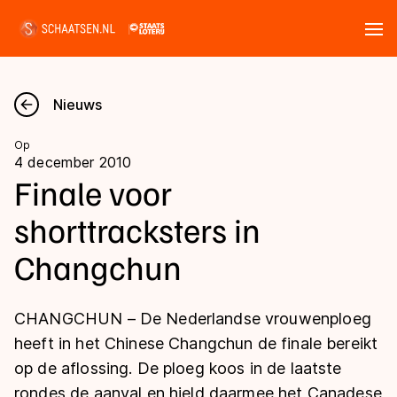
Tickets
Zoeken
Nieuws
Nieuws
Op
4 december 2010
Kalender
Finale voor
shorttracksters in
Disciplines
Changchun
Marathon
Uitslagen
Langebaan
CHANGCHUN – De Nederlandse vrouwenploeg
Langebaan
Shorttrack
Tijden & historie
heeft in het Chinese Changchun de finale bereikt
Shorttrack
Inlineskaten
op de aflossing. De ploeg koos in de laatste
Ranglijsten Langebaan
Marathon
rondes de aanval en hield daarmee het Canadese
Kunstschaatsen