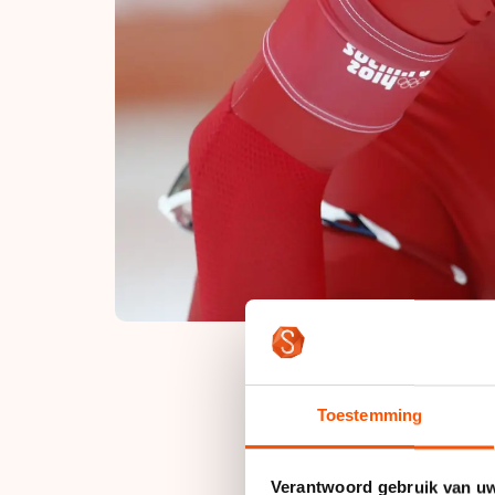
Toestemming
Kopman Havard Bokko
aantonen dat de Nor
een beetje afgezwakt
Verantwoord gebruik van u