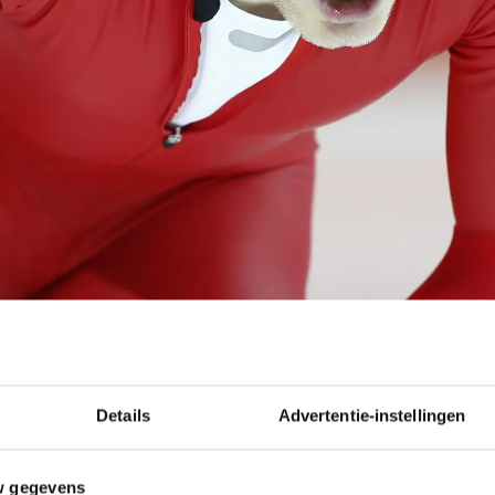
Details
Advertentie-instellingen
 wil vrijdag en zaterdag met een medaille op de pl
en wel degelijk de correcte keuze hebben gemaakt. "Ge
 de laatste dagen", legde Bokko vrijdag na afloop van
w gegevens