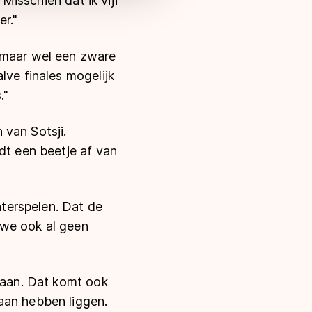
 Misschien dat ik vijf
r."
, maar wel een zware
lve finales mogelijk
."
 van Sotsji.
dt een beetje af van
terspelen. Dat de
n we ook al geen
 gaan. Dat komt ook
aan hebben liggen.