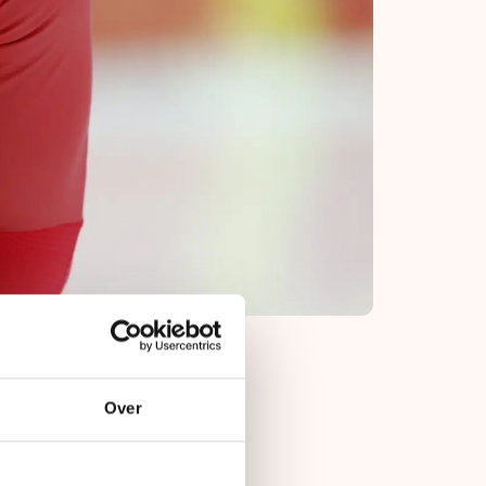
Over
oegenachtervolging
lukkig is de kritiek
 de training uit.