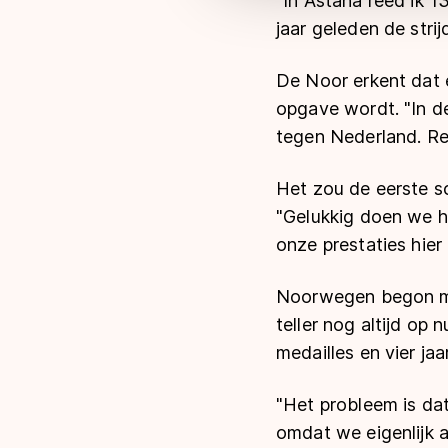
"In Astana reed ik 13
jaar geleden de str
De Noor erkent dat 
opgave wordt. "In de
tegen Nederland. Re
Het zou de eerste s
"Gelukkig doen we he
onze prestaties hier o
Noorwegen begon met
teller nog altijd op
medailles en vier ja
"Het probleem is dat
omdat we eigenlijk 