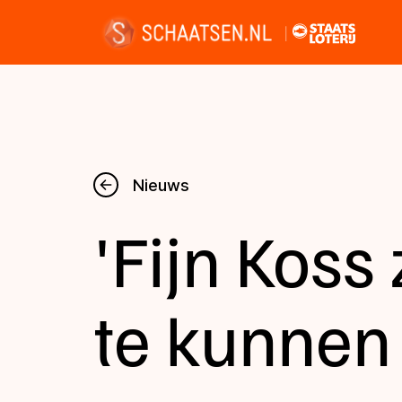
Nieuws
Nieuws
'Fijn Koss
Kalender
Disciplines
te kunnen
Uitslagen