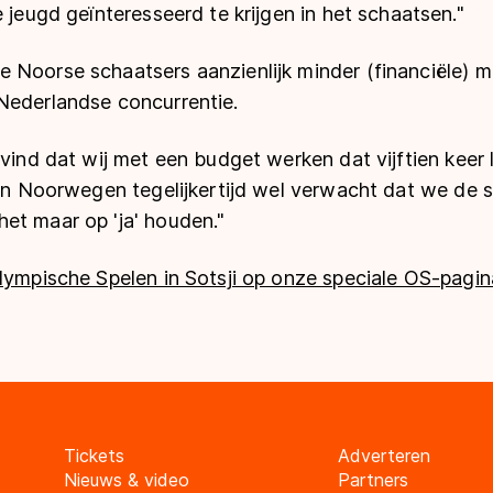
e jeugd geïnteresseerd te krijgen in het schaatsen."
 Noorse schaatsers aanzienlijk minder (financiële) m
Nederlandse concurrentie.
vind dat wij met een budget werken dat vijftien keer l
 in Noorwegen tegelijkertijd wel verwacht dat we de str
et maar op 'ja' houden."
lympische Spelen in Sotsji op onze speciale OS-pagin
Tickets
Adverteren
Nieuws & video
Partners