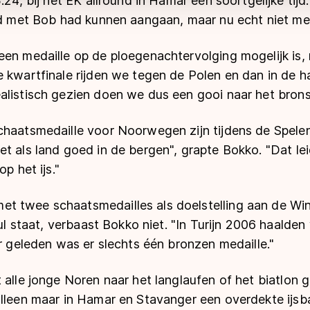
.24, bij het EK allround in Hamar een soortgelijke tijd.
ijd met Bob had kunnen aangaan, maar nu echt niet mee
een medaille op de ploegenachtervolging mogelijk is
 kwartfinale rijden we tegen de Polen en dan in de ha
alistisch gezien doen we dus een gooi naar het brons
chaatsmedaille voor Noorwegen zijn tijdens de Spelen
t als land goed in de bergen", grapte Bokko. "Dat lei
p het ijs."
 twee schaatsmedailles als doelstelling aan de Win
 nul staat, verbaast Bokko niet. "In Turijn 2006 haalde
ar geleden was er slechts één bronzen medaille."
 alle jonge Noren naar het langlaufen of het biatlon
alleen maar in Hamar en Stavanger een overdekte ijsb