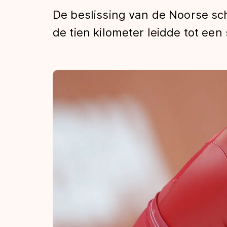
Tijden & historie
De beslissing van de Noorse sc
de tien kilometer leidde tot een 
De weg op
Schaatsfans
Olympische Spe