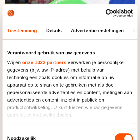
Toestemming
Details
Advertentie-instellingen
Ov
Foto: Neeke Smit
Verantwoord gebruik van uw gegevens
Wij en
onze 1022 partners
verwerken je persoonlijke
Fiers is geen onbekende in de schaats-, marathon en
gegevens (bijv. uw IP-adres) met behulp van
inline-wereld. De Belg beoefende tot 2011 zelf
technologieën zoals cookies om informatie op uw
eerdergenoemde drie disciplines en is daarna coach
apparaat op te slaan en te gebruiken met als doel
geworden.
gepersonaliseerde advertenties en content, metingen aan
advertenties en content, inzicht in publiek en
In 2013 begeleidde hij de Nederlandse junioren inline
productontwikkeling. U kunt kiezen wie uw gegevens
selectie, die onder andere succesvol was op het EK in
gebruikt en met welke doelen.
Almere. De afgelopen twee jaar was Fiers bondscoach
van de Belgische inline selectie.
Als u het toestaat, willen we ook graag:
Toestemmingsselectie
Noodzakelijk
Informatie verzamelen over uw geografische locatie,