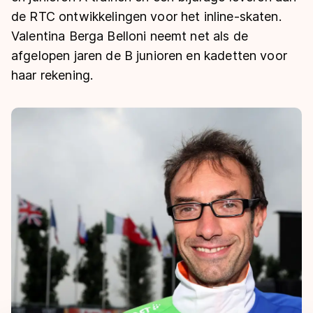
De weg op
Persoonlijke records & tijden
de RTC ontwikkelingen voor het inline-skaten.
Inlineskaten
Schoonrijden
Inschrijven wedstrijden
Valentina Berga Belloni neemt net als de
Historie & statistiek
Schaatsfans
Kunstschaatsen
Natuurijs
afgelopen jaren de B junioren en kadetten voor
Algemene Nederlandse Schaatstijd
haar rekening.
Alles voor jou als schaatsfan
Deze zomer de weg op
Olympische Spelen
Evenementen
Waar kan ik schaatsen en skaten?
Olympische Spelen
Tickets
Medaille overzicht
Livestreams
Medaillespiegel
Word schaatsfan!
Olympische uitslagen
Winacties
Van Jong tot Goud verhalen