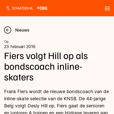
Tickets
Zoeken
Nieuws
Nieuws
Op
23 februari 2016
Kalender
Fiers volgt Hill op als
bondscoach inline-
Disciplines
skaters
Marathon
Uitslagen
Langebaan
Frank Fiers wordt de nieuwe bondscoach van de
Langebaan
Shorttrack
Tijden & historie
inline-skate selectie van de KNSB. De 44-jarige
Shorttrack
Inlineskaten
Belg volgt Desly Hill op. Fiers gaat de senioren
Ranglijsten Langebaan
Marathon
en junioren A trainen en een bijdrage leveren aan
Kunstschaatsen