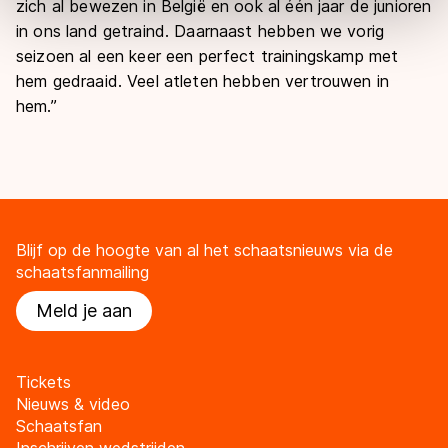
zich al bewezen in België en ook al één jaar de junioren
Door op ‘Toestaan’ te klikken, stemt u in met deze
in ons land getraind. Daarnaast hebben we vorig
overdracht. Meer informatie vindt u in ons
cookiebeleid
.
seizoen al een keer een perfect trainingskamp met
hem gedraaid. Veel atleten hebben vertrouwen in
hem.”
Blijf op de hoogte van al het schaatsnieuws via de
schaatsfanmailing
Meld je aan
Tickets
Nieuws & video
Schaatsfan
Inschrijven wedstrijden