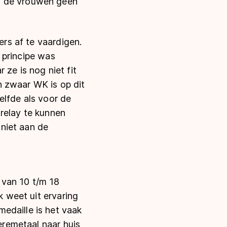
ij de vrouwen geen
ers af te vaardigen.
n principe was
e is nog niet fit
n zwaar WK is op dit
elfde als voor de
relay te kunnen
 niet aan de
 van 10 t/m 18
k weet uit ervaring
edaille is het vaak
 eremetaal naar huis