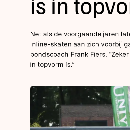
is in topv
Tijden & historie
De weg op
Net als de voorgaande jaren la
Inline-skaten aan zich voorbij 
Schaatsfans
bondscoach Frank Fiers. “Zeker 
in topvorm is.”
Olympische Spe