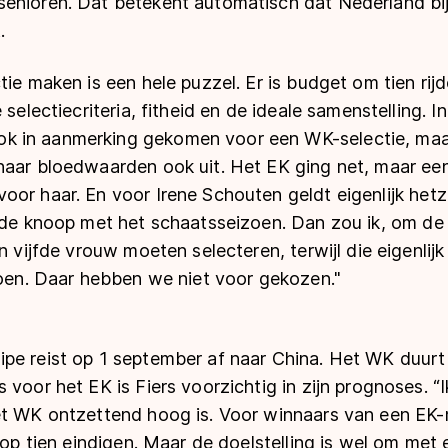
enioren. Dat betekent automatisch dat Nederland b
t.
tie maken is een hele puzzel. Er is budget om tien rijd
 selectiecriteria, fitheid en de ideale samenstelling. I
in aanmerking gekomen voor een WK-selectie, maar z
haar bloedwaarden ook uit. Het EK ging net, maar ee
or haar. En voor Irene Schouten geldt eigenlijk hetz
n de knoop met het schaatsseizoen. Dan zou ik, om de 
n vijfde vrouw moeten selecteren, terwijl die eigenlijk
doen. Daar hebben we niet voor gekozen."
pe reist op 1 september af naar China. Het WK duurt
 voor het EK is Fiers voorzichtig in zijn prognoses. “I
et WK ontzettend hoog is. Voor winnaars van een EK-m
 top tien eindigen. Maar de doelstelling is wel om met