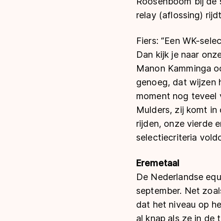
Roosenboom bij de s
relay (aflossing) rijd
Fiers: “Een WK-selec
Dan kijk je naar onze
Manon Kamminga ook 
genoeg, dat wijzen 
moment nog teveel vo
Mulders, zij komt i
rijden, onze vierde e
selectiecriteria vol
Eremetaal
De Nederlandse equi
september. Net zoals
dat het niveau op h
al knap als ze in de