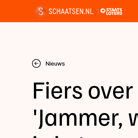
Nieuws
Nieuws
Fiers over
Kalender
Disciplines
'Jammer, 
Uitslagen