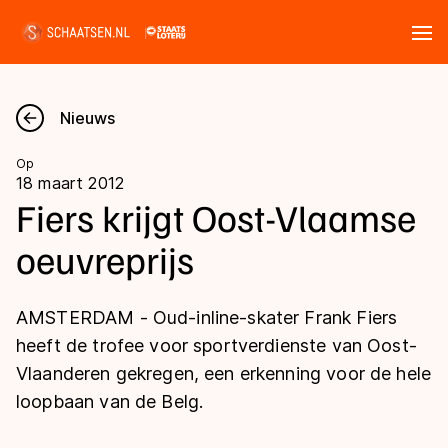
Tickets
Zoeken
Nieuws
Nieuws
Op
18 maart 2012
Kalender
Fiers krijgt Oost-Vlaamse
oeuvreprijs
Disciplines
Marathon
Uitslagen
AMSTERDAM - Oud-inline-skater Frank Fiers
Langebaan
heeft de trofee voor sportverdienste van Oost-
Langebaan
Vlaanderen gekregen, een erkenning voor de hele
Shorttrack
Tijden & historie
loopbaan van de Belg.
Shorttrack
Inlineskaten
Ranglijsten Langebaan
Marathon
Kunstschaatsen