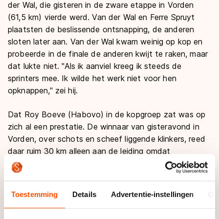
der Wal, die gisteren in de zware etappe in Vorden
(61,5 km) vierde werd. Van der Wal en Ferre Spruyt
plaatsten de beslissende ontsnapping, de anderen
sloten later aan. Van der Wal kwam weinig op kop en
probeerde in de finale de anderen kwijt te raken, maar
dat lukte niet. "Als ik aanviel kreeg ik steeds de
sprinters mee. Ik wilde het werk niet voor hen
opknappen," zei hij.
Dat Roy Boeve (Habovo) in de kopgroep zat was op
zich al een prestatie. De winnaar van gisteravond in
Vorden, over schots en scheef liggende klinkers, reed
daar ruim 30 km alleen aan de leiding omdat
medevluchter Gerwin Smit niet meer over kon nemen.
Ariëns ging daar niet van start en ook de
CadoMotusploeg was daar niet.
Toestemming
Details
Advertentie-instellingen
Ov
In het klassement blijft Ariëns aan de leiding, vóór
Sjoerd Huisman en Roy Boeve.