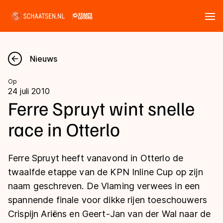
Tickets
Zoeken
Nieuws
Nieuws
Op
24 juli 2010
Kalender
Ferre Spruyt wint snelle
race in Otterlo
Disciplines
Marathon
Uitslagen
Ferre Spruyt heeft vanavond in Otterlo de
Langebaan
twaalfde etappe van de KPN Inline Cup op zijn
Langebaan
naam geschreven. De Vlaming verwees in een
Shorttrack
Tijden & historie
spannende finale voor dikke rijen toeschouwers
Shorttrack
Inlineskaten
Crispijn Ariëns en Geert-Jan van der Wal naar de
Ranglijsten Langebaan
Marathon
Kunstschaatsen