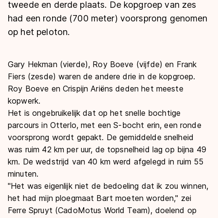
De weg op
tweede en derde plaats. De kopgroep van zes
Persoonlijke records & tijden
Inlineskaten
Schoonrijden
had een ronde (700 meter) voorsprong genomen
Inschrijven wedstrijden
Historie & statistiek
Schaatsfans
Kunstschaatsen
op het peloton.
Natuurijs
Algemene Nederlandse Schaatstijd
Alles voor jou als schaatsfan
Deze zomer de weg op
Olympische Spelen
Gary Hekman (vierde), Roy Boeve (vijfde) en Frank
Evenementen
Fiers (zesde) waren de andere drie in de kopgroep.
Waar kan ik schaatsen en skaten?
Olympische Spelen
Roy Boeve en Crispijn Ariëns deden het meeste
Tickets
kopwerk.
Medaille overzicht
Livestreams
Het is ongebruikelijk dat op het snelle bochtige
Medaillespiegel
parcours in Otterlo, met een S-bocht erin, een ronde
Word schaatsfan!
voorsprong wordt gepakt. De gemiddelde snelheid
Olympische uitslagen
Winacties
was ruim 42 km per uur, de topsnelheid lag op bijna 49
Van Jong tot Goud verhalen
km. De wedstrijd van 40 km werd afgelegd in ruim 55
minuten.
"Het was eigenlijk niet de bedoeling dat ik zou winnen,
het had mijn ploegmaat Bart moeten worden," zei
Ferre Spruyt (CadoMotus World Team), doelend op