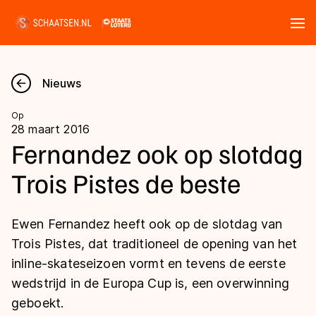
Tickets
Zoeken
Nieuws
Nieuws
Op
28 maart 2016
Kalender
Fernandez ook op slotdag
Trois Pistes de beste
Disciplines
Marathon
Uitslagen
Ewen Fernandez heeft ook op de slotdag van
Langebaan
Trois Pistes, dat traditioneel de opening van het
Langebaan
inline-skateseizoen vormt en tevens de eerste
Shorttrack
Tijden & historie
wedstrijd in de Europa Cup is, een overwinning
Shorttrack
Inlineskaten
geboekt.
Ranglijsten Langebaan
Marathon
Kunstschaatsen