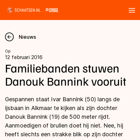
Tickets
Zoeken
Nieuws
Nieuws
Op
12 februari 2016
Kalender
Familiebanden stuwen
Danouk Bannink vooruit
Disciplines
Marathon
Uitslagen
Gespannen staat Ivar Bannink (50) langs de
Langebaan
ijsbaan in Alkmaar te kijken als zijn dochter
Langebaan
Danouk Bannink (19) de 500 meter rijdt.
Shorttrack
Tijden & historie
Aanmoedigen of brullen doet hij niet. Nee, hij
Shorttrack
Inlineskaten
heeft slechts een strakke blik op zijn dochter
Ranglijsten Langebaan
Marathon
Kunstschaatsen