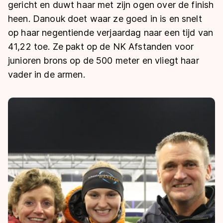
De weg op
gericht en duwt haar met zijn ogen over de finish
Persoonlijke records & tijden
Inlineskaten
Schoonrijden
heen. Danouk doet waar ze goed in is en snelt
Inschrijven wedstrijden
Historie & statistiek
Schaatsfans
Kunstschaatsen
op haar negentiende verjaardag naar een tijd van
Natuurijs
Algemene Nederlandse Schaatstijd
41,22 toe. Ze pakt op de NK Afstanden voor
Alles voor jou als schaatsfan
junioren brons op de 500 meter en vliegt haar
Deze zomer de weg op
Olympische Spelen
vader in de armen.
Evenementen
Waar kan ik schaatsen en skaten?
Olympische Spelen
Tickets
Medaille overzicht
Livestreams
Medaillespiegel
Word schaatsfan!
Olympische uitslagen
Winacties
Van Jong tot Goud verhalen