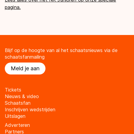
pagina.
Blijf op de hoogte van al het schaatsnieuws via de
schaatsfanmailing
Meld je aan
Tickets
Nieuws & video
Schaatsfan
Inschrijven wedstrijden
Uitslagen
Adverteren
Partners