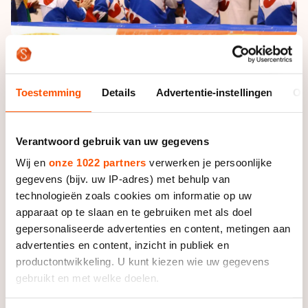
Het wordt weer kouder en als we de weerberichten
moeten geloven gaat het komend weekend vriezen.
Toestemming
Details
Advertentie-instellingen
Ov
Dit betekent dat we misschien binnenkort wel weer
de ijzers onder kunnen binden op de natuurijsbanen.
Verantwoord gebruik van uw gegevens
Echte schaatsfans worden als eerste op de hoogte
gehouden.
Wij en
onze 1022 partners
verwerken je persoonlijke
gegevens (bijv. uw IP-adres) met behulp van
Als #schaatsfan informeren wij jou als eerste over
technologieën zoals cookies om informatie op uw
natuurijs, toertochten, de kwaliteit van het ijs en nog
apparaat op te slaan en te gebruiken met als doel
veel meer. Dat wil je toch niet missen?
gepersonaliseerde advertenties en content, metingen aan
advertenties en content, inzicht in publiek en
Daarnaast komen er ook weer twee grote shorttrack
productontwikkeling. U kunt kiezen wie uw gegevens
wedstrijden aan. De eerste is het
KPN NK Shorttrack
gebruikt en met welke doelen.
dat op 2 en 3 januari plaatsvindt op de Jaap Eden