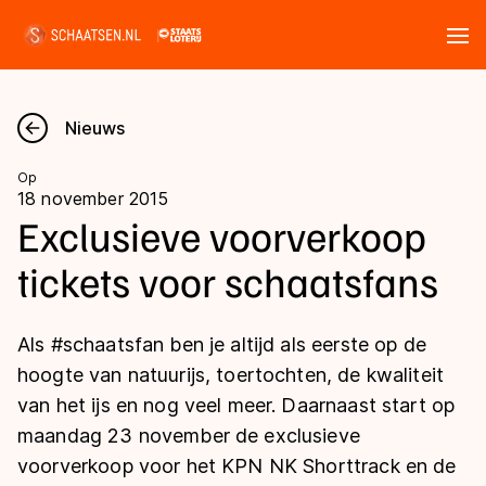
Tickets
Zoeken
Nieuws
Nieuws
Op
18 november 2015
Kalender
Exclusieve voorverkoop
tickets voor schaatsfans
Disciplines
Marathon
Uitslagen
Als #schaatsfan ben je altijd als eerste op de
Langebaan
hoogte van natuurijs, toertochten, de kwaliteit
Langebaan
van het ijs en nog veel meer. Daarnaast start op
Shorttrack
Tijden & historie
maandag 23 november de exclusieve
Shorttrack
Inlineskaten
voorverkoop voor het KPN NK Shorttrack en de
Ranglijsten Langebaan
Marathon
Kunstschaatsen