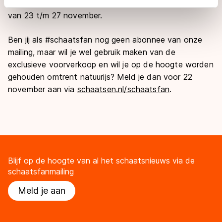
#schaatsfans zelfs 10% korting tijdens de pre-sale
adequaat beschermingsniveau geldt volgens de GDPR.
van 23 t/m 27 november.
Door op ‘Toestaan’ te klikken, stemt u in met deze
overdracht. Meer informatie vindt u in ons
cookiebeleid
.
Ben jij als #schaatsfan nog geen abonnee van onze
mailing, maar wil je wel gebruik maken van de
exclusieve voorverkoop en wil je op de hoogte worden
gehouden omtrent natuurijs? Meld je dan voor 22
november aan via
schaatsen.nl/schaatsfan
.
Blijf op de hoogte van al het schaatsnieuws via de
schaatsfanmailing
Meld je aan