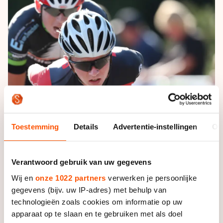
De weg op
Persoonlijke records & tijden
Inlineskaten
Schoonrijden
Inschrijven wedstrijden
Historie & statistiek
Schaatsfans
Kunstschaatsen
Natuurijs
Algemene Nederlandse Schaatstijd
Alles voor jou als schaatsfan
Deze zomer de weg op
Olympische Spelen
Evenementen
Waar kan ik schaatsen en skaten?
Olympische Spelen
Tickets
Medaille overzicht
Livestreams
Medaillespiegel
Toestemming
Details
Advertentie-instellingen
Ov
Word schaatsfan!
Olympische uitslagen
Winacties
Van Jong tot Goud verhalen
Verantwoord gebruik van uw gegevens
Wij en
onze 1022 partners
verwerken je persoonlijke
gegevens (bijv. uw IP-adres) met behulp van
technologieën zoals cookies om informatie op uw
Foto: Neeke Smit
apparaat op te slaan en te gebruiken met als doel