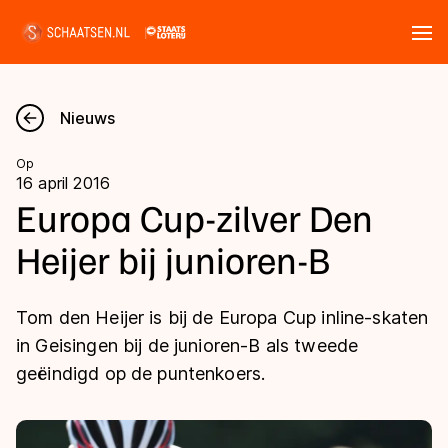
Tickets
Zoeken
Nieuws
Nieuws
Op
16 april 2016
Kalender
Europa Cup-zilver Den
Heijer bij junioren-B
Disciplines
Marathon
Uitslagen
Tom den Heijer is bij de Europa Cup inline-skaten
Langebaan
in Geisingen bij de junioren-B als tweede
Langebaan
geëindigd op de puntenkoers.
Shorttrack
Tijden & historie
Shorttrack
Inlineskaten
Ranglijsten Langebaan
Marathon
Kunstschaatsen