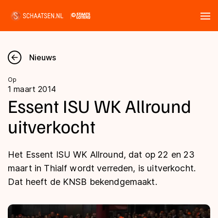
Tickets
Zoeken
Nieuws
Nieuws
Op
1 maart 2014
Kalender
Essent ISU WK Allround
uitverkocht
Disciplines
Marathon
Uitslagen
Het Essent ISU WK Allround, dat op 22 en 23
Langebaan
maart in Thialf wordt verreden, is uitverkocht.
Langebaan
Dat heeft de KNSB bekendgemaakt.
Shorttrack
Tijden & historie
Shorttrack
Inlineskaten
Ranglijsten Langebaan
Marathon
Kunstschaatsen