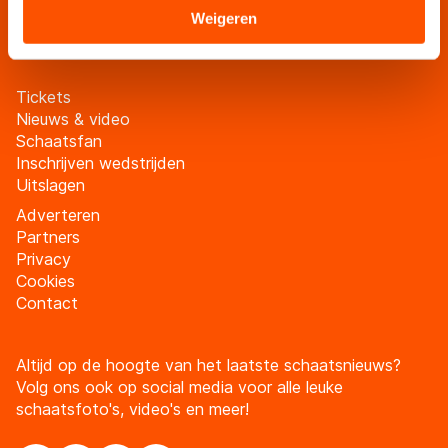
Sommige partners kunnen gegevens doorgeven aan
Weigeren
Meld je aan
landen buiten de EU, zoals de VS, waar mogelijk geen
adequaat beschermingsniveau geldt volgens de GDPR.
Door op ‘Toestaan’ te klikken, stemt u in met deze
Tickets
overdracht. Meer informatie vindt u in ons
cookiebeleid
.
Nieuws & video
Schaatsfan
Inschrijven wedstrijden
Uitslagen
Adverteren
Partners
Privacy
Cookies
Contact
Altijd op de hoogte van het laatste schaatsnieuws?
Volg ons ook op social media voor alle leuke
schaatsfoto's, video's en meer!