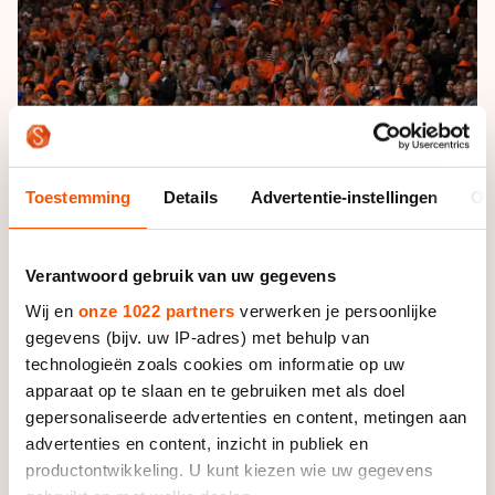
De weg op
Persoonlijke records & tijden
Inlineskaten
Schoonrijden
Inschrijven wedstrijden
Historie & statistiek
Schaatsfans
Kunstschaatsen
Natuurijs
Algemene Nederlandse Schaatstijd
Alles voor jou als schaatsfan
Deze zomer de weg op
Olympische Spelen
Evenementen
Waar kan ik schaatsen en skaten?
Toestemming
Details
Advertentie-instellingen
Ov
Olympische Spelen
Tickets
Medaille overzicht
Livestreams
Verantwoord gebruik van uw gegevens
Medaillespiegel
Word schaatsfan!
Wij en
onze 1022 partners
verwerken je persoonlijke
Olympische uitslagen
Winacties
gegevens (bijv. uw IP-adres) met behulp van
Van Jong tot Goud verhalen
technologieën zoals cookies om informatie op uw
apparaat op te slaan en te gebruiken met als doel
gepersonaliseerde advertenties en content, metingen aan
advertenties en content, inzicht in publiek en
productontwikkeling. U kunt kiezen wie uw gegevens