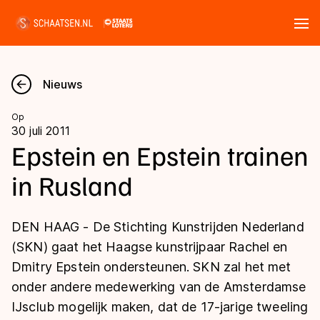
Tickets
Zoeken
Nieuws
Nieuws
Op
30 juli 2011
Kalender
Epstein en Epstein trainen
in Rusland
Disciplines
Marathon
Uitslagen
DEN HAAG - De Stichting Kunstrijden Nederland
Langebaan
(SKN) gaat het Haagse kunstrijpaar Rachel en
Langebaan
Dmitry Epstein ondersteunen. SKN zal het met
Shorttrack
Tijden & historie
onder andere medewerking van de Amsterdamse
Shorttrack
Inlineskaten
IJsclub mogelijk maken, dat de 17-jarige tweeling
Ranglijsten Langebaan
Marathon
Kunstschaatsen