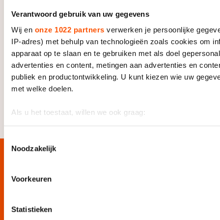
Verantwoord gebruik van uw gegevens
Wij en
onze 1022 partners
verwerken je persoonlijke gegeve
IP-adres) met behulp van technologieën zoals cookies om in
apparaat op te slaan en te gebruiken met als doel gepersona
Het schaatscircus keert nog een keer terug naar Thialf
advertenties en content, metingen aan advertenties en content
dit seizoen, bij de ISU World Cup Finale (11-13 maart).
publiek en productontwikkeling. U kunt kiezen wie uw gegev
Wil je daar net als Enzo ook bij zijn? Koop dan je
met welke doelen.
tickets via
schaatsen.nl/tickets
.
Als u het toestaat, willen we ook graag:
Informatie verzamelen over uw geografische locatie, die 
meter nauwkeurig kan zijn
Toestemmingsselectie
Noodzakelijk
Uw apparaat identificeren door het actief te scannen op 
eigenschappen (fingerprinting)
Blijf op de hoogte van al het schaatsnieuws via de
schaatsfanmailing
Lees meer over hoe uw persoonlijke gegevens worden verwe
Voorkeuren
voorkeuren in het
detailgedeelte
in. U kunt uw toestemming
Meld je aan
wijzigen of intrekken in de Cookieverklaring.
Statistieken