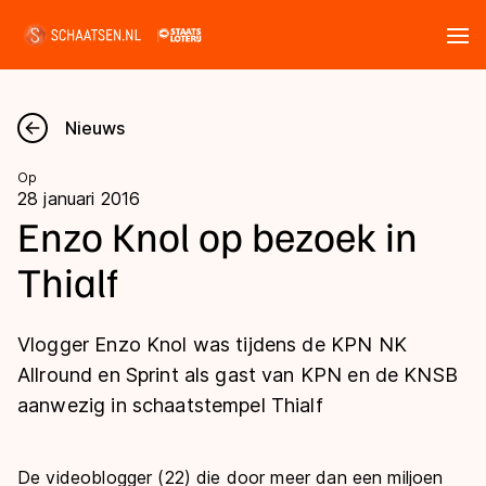
Tickets
Zoeken
Nieuws
Nieuws
Op
28 januari 2016
Kalender
Enzo Knol op bezoek in
Thialf
Disciplines
Marathon
Uitslagen
Vlogger Enzo Knol was tijdens de KPN NK
Langebaan
Allround en Sprint als gast van KPN en de KNSB
Langebaan
aanwezig in schaatstempel Thialf
Shorttrack
Tijden & historie
Shorttrack
Inlineskaten
Ranglijsten Langebaan
Marathon
De videoblogger (22) die door meer dan een miljoen
Kunstschaatsen