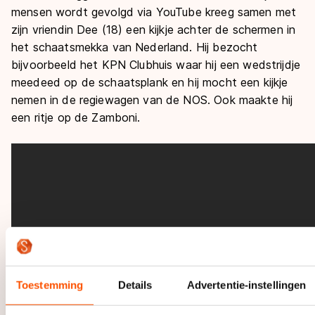
De weg op
mensen wordt gevolgd via YouTube kreeg samen met
Persoonlijke records & tijden
Inlineskaten
Schoonrijden
zijn vriendin Dee (18) een kijkje achter de schermen in
Inschrijven wedstrijden
Historie & statistiek
Schaatsfans
Kunstschaatsen
het schaatsmekka van Nederland. Hij bezocht
Natuurijs
Algemene Nederlandse Schaatstijd
bijvoorbeeld het KPN Clubhuis waar hij een wedstrijdje
Alles voor jou als schaatsfan
meedeed op de schaatsplank en hij mocht een kijkje
Deze zomer de weg op
Olympische Spelen
nemen in de regiewagen van de NOS. Ook maakte hij
Evenementen
Waar kan ik schaatsen en skaten?
een ritje op de Zamboni.
Olympische Spelen
Tickets
Medaille overzicht
Livestreams
Medaillespiegel
Word schaatsfan!
Olympische uitslagen
Winacties
Van Jong tot Goud verhalen
Toestemming
Details
Advertentie-instellingen