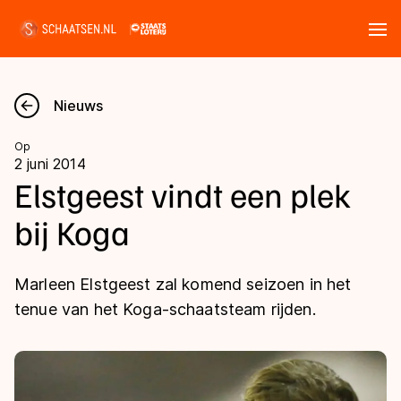
Tickets
Zoeken
Nieuws
Nieuws
Op
2 juni 2014
Kalender
Elstgeest vindt een plek
bij Koga
Disciplines
Marathon
Uitslagen
Marleen Elstgeest zal komend seizoen in het
Langebaan
tenue van het Koga-schaatsteam rijden.
Langebaan
Shorttrack
Tijden & historie
Shorttrack
Inlineskaten
Ranglijsten Langebaan
Marathon
Kunstschaatsen