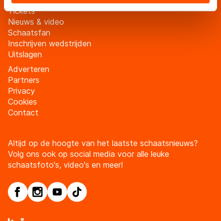
landen buiten de EU, zoals de VS, waar mogelijk geen
Tickets
adequaat beschermingsniveau geldt volgens de GDPR.
Nieuws & video
Door op ‘Toestaan’ te klikken, stemt u in met deze
Schaatsfan
overdracht. Meer informatie vindt u in ons
cookiebeleid
.
Inschrijven wedstrijden
Uitslagen
Adverteren
Partners
Privacy
Cookies
Contact
Altijd op de hoogte van het laatste schaatsnieuws?
Volg ons ook op social media voor alle leuke
schaatsfoto's, video's en meer!