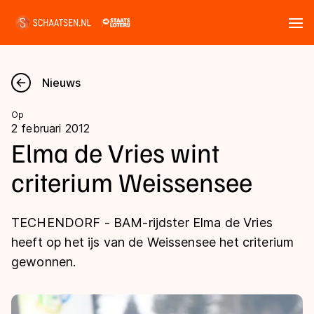
Tickets
Zoeken
Nieuws
Nieuws
Op
2 februari 2012
Kalender
Elma de Vries wint
criterium Weissensee
Disciplines
Marathon
Uitslagen
TECHENDORF - BAM-rijdster Elma de Vries
Langebaan
heeft op het ijs van de Weissensee het criterium
Langebaan
gewonnen.
Shorttrack
Tijden & historie
Shorttrack
Inlineskaten
Ranglijsten Langebaan
Marathon
Kunstschaatsen