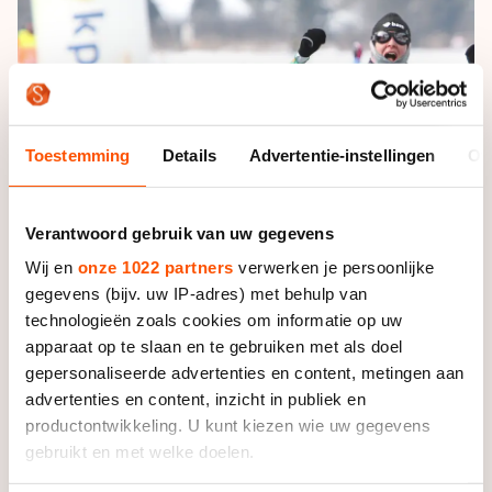
De weg op
Persoonlijke records & tijden
Inlineskaten
Schoonrijden
Inschrijven wedstrijden
Historie & statistiek
Schaatsfans
Kunstschaatsen
Natuurijs
Algemene Nederlandse Schaatstijd
Alles voor jou als schaatsfan
Deze zomer de weg op
Olympische Spelen
Toestemming
Details
Advertentie-instellingen
Ov
Evenementen
Waar kan ik schaatsen en skaten?
Olympische Spelen
Tickets
Verantwoord gebruik van uw gegevens
Medaille overzicht
Livestreams
Wij en
onze 1022 partners
verwerken je persoonlijke
Medaillespiegel
Word schaatsfan!
gegevens (bijv. uw IP-adres) met behulp van
Olympische uitslagen
technologieën zoals cookies om informatie op uw
Winacties
apparaat op te slaan en te gebruiken met als doel
Van Jong tot Goud verhalen
gepersonaliseerde advertenties en content, metingen aan
advertenties en content, inzicht in publiek en
productontwikkeling. U kunt kiezen wie uw gegevens
gebruikt en met welke doelen.