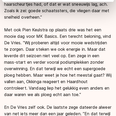
adequaat beschermingsniveau geldt volgens de GDPR.
haarscheurtjes had, of dat er wat sneeuwijs lag, ach.
Door op ‘Toestaan’ te klikken, stemt u in met deze
Zoals ik zei: goede schaatssters, die vliegen daar met
overdracht. Meer informatie vindt u in ons
cookiebeleid
.
snelheid overheen.’’
Met ook Pien Keulstra op plaats drie was het een
mooie dag voor MK Basics. Een terecht beloning, vind
De Vries. ’’Wij proberen altijd voor mooie wedstrijden
te zorgen. Daar steken we ook energie in. Maar dat
leverde dit seizoen niet veel op. Een zege in een
mass-start en verder vooral podiumplekken zonder
overwinning. En dat terwijl we echt een supergoede
ploeg hebben. Maar weet je hoe het meestal gaat? Wij
vallen aan, Okkinga reageert en Haardhout
controleert. Vandaag liep het gelukkig even anders en
daar waren we als ploeg echt aan toe.’’
En De Vries zelf ook. De laatste zege dateerde alweer
van net iets meer dan een jaar geleden. ’’En dat terwijl