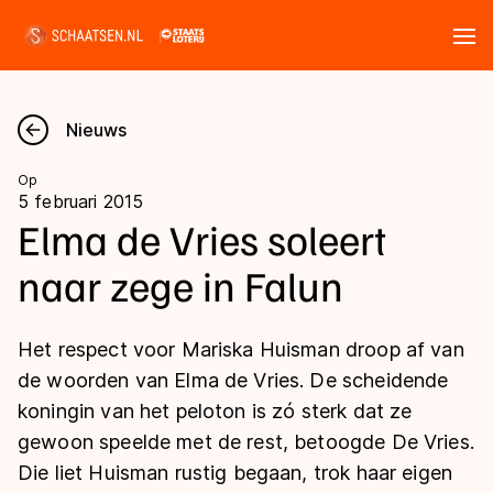
Tickets
Zoeken
Nieuws
Nieuws
Op
5 februari 2015
Kalender
Elma de Vries soleert
naar zege in Falun
Disciplines
Marathon
Uitslagen
Het respect voor Mariska Huisman droop af van
Langebaan
de woorden van Elma de Vries. De scheidende
Langebaan
koningin van het peloton is zó sterk dat ze
Shorttrack
Tijden & historie
gewoon speelde met de rest, betoogde De Vries.
Shorttrack
Inlineskaten
Die liet Huisman rustig begaan, trok haar eigen
Ranglijsten Langebaan
Marathon
Kunstschaatsen