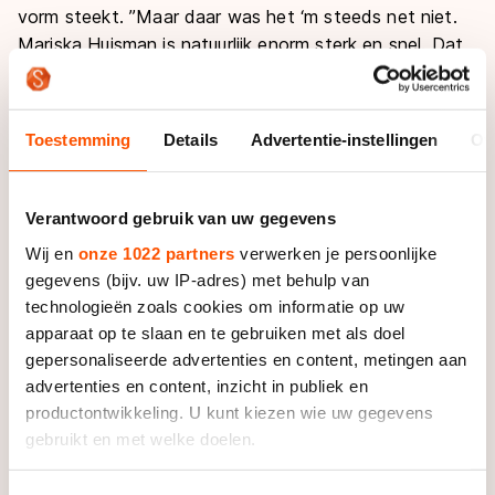
vorm steekt. ’’Maar daar was het ‘m steeds net niet.
Mariska Huisman is natuurlijk enorm sterk en snel. Dat
zag je vandaag ook. Ze speelde bijna met het peloton.
Als dan de eindsprint in zicht komt, wil iedereen achter
haar zitten. Daarvan heb ik vandaag geprofiteerd. Ik
Toestemming
Details
Advertentie-instellingen
Ov
zat al niet lekker meer, een sprint zou ik sowieso niet
winnen. Dan maar iets proberen, dacht ik.’’
Verantwoord gebruik van uw gegevens
Een kilometer of drie voor het einde van de race over
Wij en
onze 1022 partners
verwerken je persoonlijke
tachtig kilometer ging Elma de Vries er vandoor. Vanaf
gegevens (bijv. uw IP-adres) met behulp van
dat moment was het echter nog wel een aardig
technologieën zoals cookies om informatie op uw
stukkie, realiseerde de rijdster van MK Basics zich.
apparaat op te slaan en te gebruiken met als doel
’’Maar ik moet zeggen, het vloog voorbij. Ik durfde al
gepersonaliseerde advertenties en content, metingen aan
die tijd niet om te kijken, had geen idee waar het
advertenties en content, inzicht in publiek en
peloton zat. Ik zag alleen die streep. Pas
productontwikkeling. U kunt kiezen wie uw gegevens
tweehonderd meter voor de finish durfde ik om te
gebruikt en met welke doelen.
kijken.’’
Als u het toestaat, willen we ook graag: