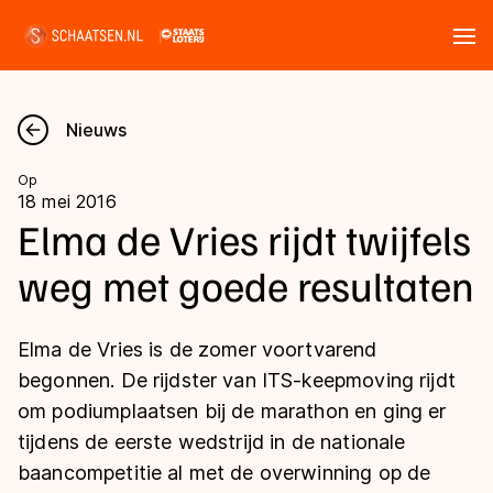
Tickets
Zoeken
Nieuws
Nieuws
Op
18 mei 2016
Kalender
Elma de Vries rijdt twijfels
weg met goede resultaten
Disciplines
Marathon
Uitslagen
Elma de Vries is de zomer voortvarend
Langebaan
begonnen. De rijdster van ITS-keepmoving rijdt
Langebaan
om podiumplaatsen bij de marathon en ging er
Shorttrack
Tijden & historie
tijdens de eerste wedstrijd in de nationale
Shorttrack
Inlineskaten
baancompetitie al met de overwinning op de
Ranglijsten Langebaan
Marathon
Kunstschaatsen