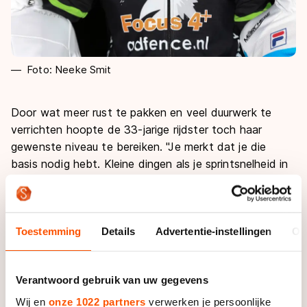
Foto: Neeke Smit
Door wat meer rust te pakken en veel duurwerk te
verrichten hoopte de 33-jarige rijdster toch haar
gewenste niveau te bereiken. "Je merkt dat je die
basis nodig hebt. Kleine dingen als je sprintsnelheid in
het algemeen gaan gewoon achteruit, maar dat schijnt
normaal te zijn", vervolgt ze lachend. "Je rijdt al zolang
rond en die andere meiden maken natuurlijk ook
Toestemming
Details
Advertentie-instellingen
Ov
stappen."
Toch reed ze haar collega's tijdens de eerste punten-
Verantwoord gebruik van uw gegevens
afvalkoers van het seizoen direct naar huis. Op de
baan in Almere nam ze samen met Sharon Hendriks al
Wij en
onze 1022 partners
verwerken je persoonlijke