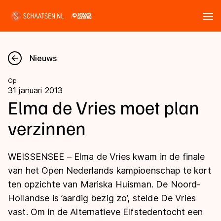
Tickets
Zoeken
Nieuws
Nieuws
Op
31 januari 2013
Kalender
Elma de Vries moet plan
verzinnen
Disciplines
Marathon
Uitslagen
WEISSENSEE – Elma de Vries kwam in de finale
Langebaan
van het Open Nederlands kampioenschap te kort
Langebaan
ten opzichte van Mariska Huisman. De Noord-
Shorttrack
Tijden & historie
Hollandse is ’aardig bezig zo’, stelde De Vries
Shorttrack
Inlineskaten
vast. Om in de Alternatieve Elfstedentocht een
Ranglijsten Langebaan
Marathon
Kunstschaatsen