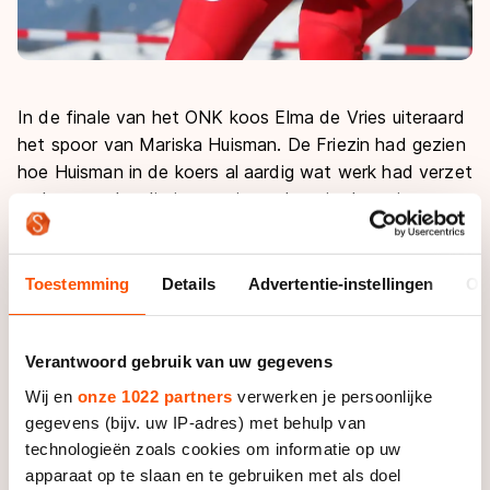
In de finale van het ONK koos Elma de Vries uiteraard
het spoor van Mariska Huisman. De Friezin had gezien
hoe Huisman in de koers al aardig wat werk had verzet
en hoopte dat die inspanningen haar in de sprint
zouden opbreken. "Ze heeft steeds zelf moeten
reageren, heeft veel moeten doen. Dat zou in zo’n
finale terug te zien moeten zijn, maar dat viel tegen",
Toestemming
Details
Advertentie-instellingen
Ov
vertelt De Vries.
Afgelopen maandag in de finale van het Aart
Verantwoord gebruik van uw gegevens
Koopmans Memorial zag ze nog hoe Huisman tegen
Wij en
onze 1022 partners
verwerken je persoonlijke
het ijs ging. "Heel even schoot het door mijn hoofd
gegevens (bijv. uw IP-adres) met behulp van
dat ze toen ging liggen. Waarom nu niet, dacht ik nog."
technologieën zoals cookies om informatie op uw
apparaat op te slaan en te gebruiken met als doel