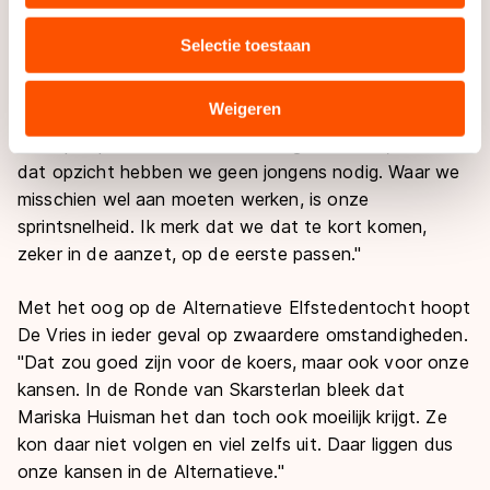
uw gebruik van onze site met onze partners voor social
samen. Huisman wijt dat aan haar trainingen met de
media, advertenties en analyse. Zij kunnen deze
mannen van Project 2018. Misschien wel, denkt De
Selectie toestaan
combineren met andere gegevens die u aan hen heeft
Vries, die zelf niet het idee heeft dat ze met haar
verstrekt of die zij hebben verzameld via hun services.
ploeg ook die kant op moet. "Tijdens ons laatste
Sommige partners kunnen gegevens doorgeven aan
Weigeren
trainingskamp in Erfurt wapperde ik er gewoon af.
landen buiten de EU, zoals de VS, waar mogelijk geen
Geklopt op snelheid door onze eigen meiden, dus in
adequaat beschermingsniveau geldt volgens de GDPR.
dat opzicht hebben we geen jongens nodig. Waar we
Door op ‘Toestaan’ te klikken, stemt u in met deze
misschien wel aan moeten werken, is onze
overdracht. Meer informatie vindt u in ons
cookiebeleid
.
sprintsnelheid. Ik merk dat we dat te kort komen,
zeker in de aanzet, op de eerste passen."
Met het oog op de Alternatieve Elfstedentocht hoopt
De Vries in ieder geval op zwaardere omstandigheden.
"Dat zou goed zijn voor de koers, maar ook voor onze
kansen. In de Ronde van Skarsterlan bleek dat
Mariska Huisman het dan toch ook moeilijk krijgt. Ze
kon daar niet volgen en viel zelfs uit. Daar liggen dus
onze kansen in de Alternatieve."