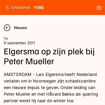
Tickets
Zoeken
Nieuws
Nieuws
Op
9 september 2011
Kalender
Elgersma op zijn plek bij
Peter Mueller
Disciplines
Marathon
Uitslagen
AMSTERDAM - Lars Elgersma heeft Nederland
Langebaan
verlaten om in Noorwegen zijn schaatscarrière
Langebaan
een nieuwe impuls te geven. Onder leiding van
Shorttrack
Tijden & historie
Peter Mueller en met Håvard Bøkko als sparring
Shorttrack
Inlineskaten
partner werkt hij naar de winter toe.
Ranglijsten Langebaan
Marathon
Kunstschaatsen