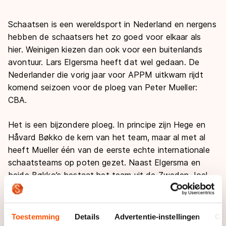
Schaatsen is een wereldsport in Nederland en nergens
hebben de schaatsers het zo goed voor elkaar als
hier. Weinigen kiezen dan ook voor een buitenlands
avontuur. Lars Elgersma heeft dat wel gedaan. De
Nederlander die vorig jaar voor APPM uitkwam rijdt
komend seizoen voor de ploeg van Peter Mueller:
CBA.
Het is een bijzondere ploeg. In principe zijn Hege en
Håvard Bøkko de kern van het team, maar al met al
heeft Mueller één van de eerste echte internationale
schaatsteams op poten gezet. Naast Elgersma en
beide Bøkko’s bestaat het team uit de Zweden Joel
Eriksson en Daniel Friberg, de Fransman Alexis Contin,
de Japanse Shiho Ishizawa en de Canadese Nicole
Garrido.
Toestemming
Details
Advertentie-instellingen
Ov