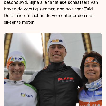
De weg op
beschouwd. Bijna alle fanatieke schaatsers van
Persoonlijke records & tijden
Inlineskaten
Schoonrijden
boven de veertig kwamen dan ook naar Zuid-
Inschrijven wedstrijden
Historie & statistiek
Schaatsfans
Kunstschaatsen
Duitsland om zich in de vele categorieën met
Natuurijs
Algemene Nederlandse Schaatstijd
elkaar te meten.
Alles voor jou als schaatsfan
Deze zomer de weg op
Olympische Spelen
Evenementen
Waar kan ik schaatsen en skaten?
Olympische Spelen
Tickets
Medaille overzicht
Livestreams
Medaillespiegel
Word schaatsfan!
Olympische uitslagen
Winacties
Van Jong tot Goud verhalen