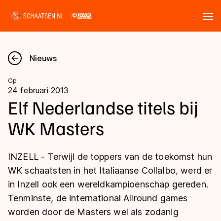
Tickets
Zoeken
Nieuws
Nieuws
Op
24 februari 2013
Kalender
Elf Nederlandse titels bij
WK Masters
Disciplines
Marathon
Uitslagen
INZELL - Terwijl de toppers van de toekomst hun
Langebaan
WK schaatsten in het Italiaanse Collalbo, werd er
Langebaan
in Inzell ook een wereldkampioenschap gereden.
Shorttrack
Tijden & historie
Tenminste, de international Allround games
Shorttrack
Inlineskaten
worden door de Masters wel als zodanig
Ranglijsten Langebaan
Marathon
Kunstschaatsen