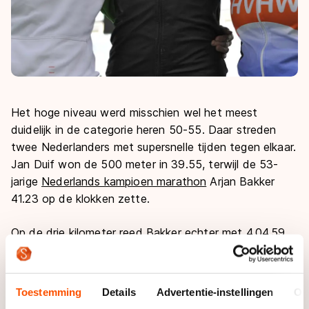
Het hoge niveau werd misschien wel het meest
duidelijk in de categorie heren 50-55. Daar streden
twee Nederlanders met supersnelle tijden tegen elkaar.
Jan Duif won de 500 meter in 39.55, terwijl de 53-
jarige
Nederlands kampioen marathon
Arjan Bakker
41.23 op de klokken zette.
Op de drie kilometer reed Bakker echter met 4.04.59
een wereldrecord en zo halveerde hij de achterstand
op zijn concurrent. Op de 1500 meter pakte Duif weer
wat extra ruimte door met 1.56.89 bijna twee
Toestemming
Details
Advertentie-instellingen
Ov
seconden sneller te zijn dan zijn landgenoot.