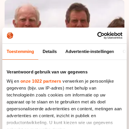
De weg op
Persoonlijke records & tijden
Inlineskaten
Schoonrijden
Inschrijven wedstrijden
Historie & statistiek
Schaatsfans
Kunstschaatsen
Natuurijs
Algemene Nederlandse Schaatstijd
Alles voor jou als schaatsfan
Deze zomer de weg op
Olympische Spelen
Evenementen
Waar kan ik schaatsen en skaten?
Toestemming
Details
Advertentie-instellingen
Ov
Olympische Spelen
Tickets
Medaille overzicht
Livestreams
Verantwoord gebruik van uw gegevens
Medaillespiegel
Word schaatsfan!
Wij en
onze 1022 partners
verwerken je persoonlijke
Olympische uitslagen
Winacties
gegevens (bijv. uw IP-adres) met behulp van
Van Jong tot Goud verhalen
technologieën zoals cookies om informatie op uw
apparaat op te slaan en te gebruiken met als doel
gepersonaliseerde advertenties en content, metingen aan
advertenties en content, inzicht in publiek en
productontwikkeling. U kunt kiezen wie uw gegevens