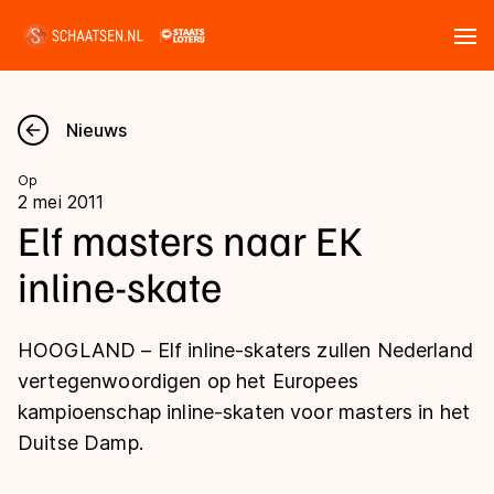
Tickets
Zoeken
Nieuws
Nieuws
Op
2 mei 2011
Kalender
Elf masters naar EK
inline-skate
Disciplines
Marathon
Uitslagen
HOOGLAND – Elf inline-skaters zullen Nederland
Langebaan
vertegenwoordigen op het Europees
Langebaan
kampioenschap inline-skaten voor masters in het
Shorttrack
Tijden & historie
Duitse Damp.
Shorttrack
Inlineskaten
Ranglijsten Langebaan
Marathon
Kunstschaatsen