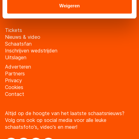
Sommige partners kunnen gegevens doorgeven aan
Weigeren
Meld je aan
landen buiten de EU, zoals de VS, waar mogelijk geen
adequaat beschermingsniveau geldt volgens de GDPR.
Door op ‘Toestaan’ te klikken, stemt u in met deze
Tickets
overdracht. Meer informatie vindt u in ons
cookiebeleid
.
Nieuws & video
Schaatsfan
Inschrijven wedstrijden
Uitslagen
Adverteren
Partners
Privacy
Cookies
Contact
Altijd op de hoogte van het laatste schaatsnieuws?
Volg ons ook op social media voor alle leuke
schaatsfoto's, video's en meer!