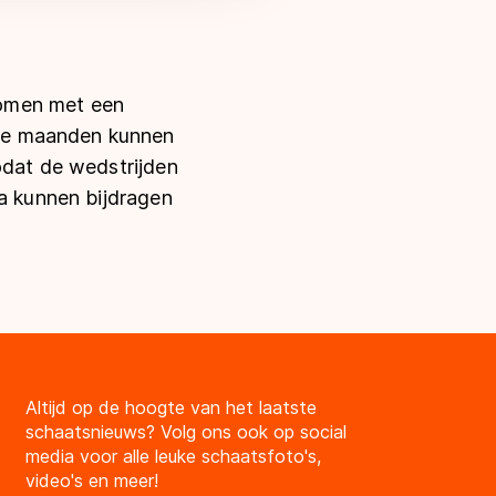
komen met een
nde maanden kunnen
odat de wedstrijden
ma kunnen bijdragen
Altijd op de hoogte van het laatste
schaatsnieuws? Volg ons ook op social
media voor alle leuke schaatsfoto's,
video's en meer!