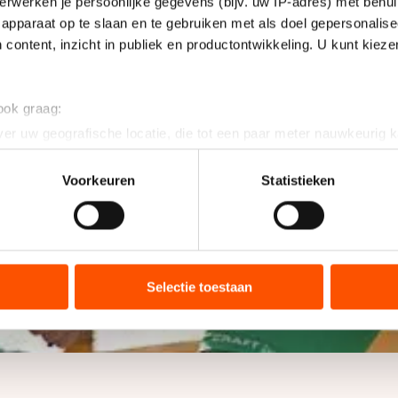
erwerken je persoonlijke gegevens (bijv. uw IP-adres) met behul
apparaat op te slaan en te gebruiken met als doel gepersonalise
 content, inzicht in publiek en productontwikkeling. U kunt kiez
 ook graag:
er uw geografische locatie, die tot een paar meter nauwkeurig k
n door het actief te scannen op specifieke eigenschappen (fingerp
onlijke gegevens worden verwerkt en stel uw voorkeuren in he
Voorkeuren
Statistieken
jzigen of intrekken in de Cookieverklaring.
ent en advertenties te personaliseren, socialmediafuncties te 
tie over uw gebruik van onze site met onze partners voor social
bineren met andere gegevens die u aan hen heeft verstrekt of d
Selectie toestaan
ers kunnen gegevens doorgeven aan landen buiten de EU, zoal
 geldt volgens de GDPR. Door op ‘Toestaan’ te klikken, stemt u
ns
cookiebeleid
.