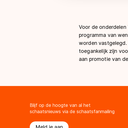
Voor de onderdelen
programma van wens
worden vastgelegd. H
toegankelijk zijn vo
aan promotie van de
Blijf op de hoogte van al het
schaatsnieuws via de schaatsfanmailing
Meld je aan