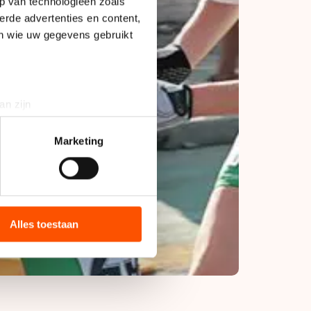
p van technologieën zoals
erde advertenties en content,
en wie uw gegevens gebruikt
an zijn
rinting)
t
detailgedeelte
in. U kunt uw
Marketing
bieden en websiteverkeer te
 media, advertenties en
ie zij hebben verzameld via
Alles toestaan
s de VS, waar mogelijk geen
 in met deze overdracht.