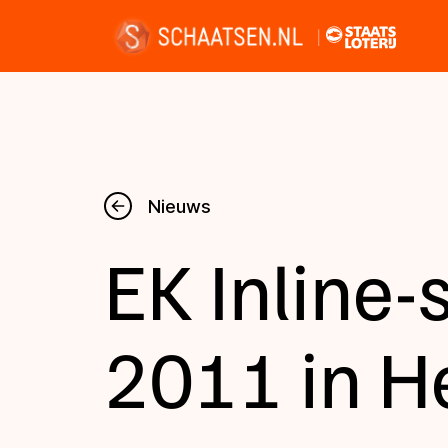
Nieuws
Nieuws
EK Inline
Kalender
Disciplines
2011 in H
Uitslagen