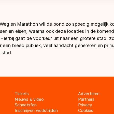
 Weg en Marathon wil de bond zo spoedig mogelijk 
en en eisen, waarna ook deze locaties in de kome
ierbij gaat de voorkeur uit naar een grotere stad, z
or een breed publiek, veel aandacht genereren en pri
 stad.
Tickets
Adverteren
Nieuws & video
Partners
Schaatsfan
Privacy
Inschrijven wedstrijden
Cookies