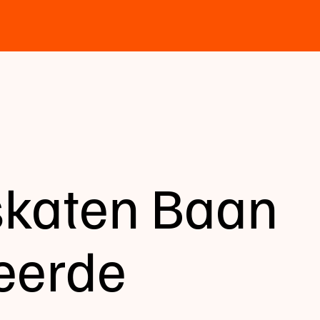
-skaten Baan
eerde