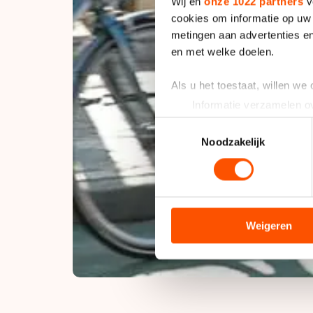
Wij en
onze 1022 partners
v
cookies om informatie op uw 
metingen aan advertenties en
en met welke doelen.
Als u het toestaat, willen we
Informatie verzamelen ov
Uw apparaat identificere
Toestemmingsselectie
Lees meer over hoe uw perso
Noodzakelijk
toestemming op elk moment wi
We gebruiken cookies om cont
analyseren. We delen informa
analyse. Zij kunnen deze com
Weigeren
hun services. Sommige partn
adequaat beschermingsniveau
Meer informatie vindt u in o