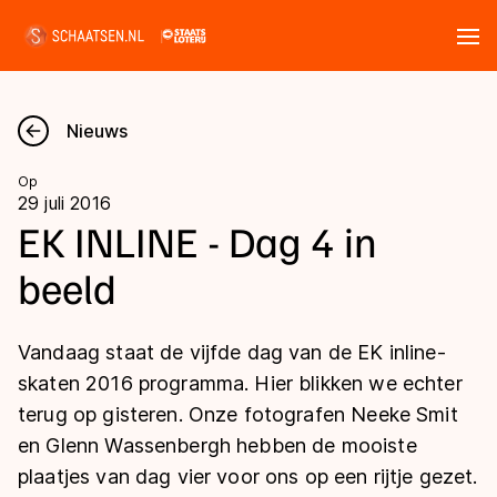
Tickets
Zoeken
Nieuws
Nieuws
Op
29 juli 2016
Kalender
EK INLINE - Dag 4 in
beeld
Disciplines
Marathon
Uitslagen
Vandaag staat de vijfde dag van de EK inline-
Langebaan
skaten 2016 programma. Hier blikken we echter
Langebaan
terug op gisteren. Onze fotografen Neeke Smit
Shorttrack
Tijden & historie
en Glenn Wassenbergh hebben de mooiste
Shorttrack
Inlineskaten
plaatjes van dag vier voor ons op een rijtje gezet.
Ranglijsten Langebaan
Marathon
Kunstschaatsen