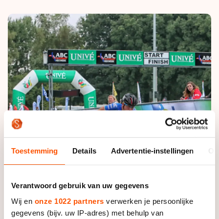
De weg op
Persoonlijke records & tijden
Inlineskaten
Schoonrijden
Inschrijven wedstrijden
Historie & statistiek
Schaatsfans
Kunstschaatsen
Natuurijs
Algemene Nederlandse Schaatstijd
Alles voor jou als schaatsfan
Deze zomer de weg op
Olympische Spelen
Evenementen
Waar kan ik schaatsen en skaten?
Olympische Spelen
Tickets
Medaille overzicht
Livestreams
Medaillespiegel
Word schaatsfan!
Olympische uitslagen
Winacties
Toestemming
Details
Advertentie-instellingen
Ov
Van Jong tot Goud verhalen
Verantwoord gebruik van uw gegevens
Wij en
onze 1022 partners
verwerken je persoonlijke
gegevens (bijv. uw IP-adres) met behulp van