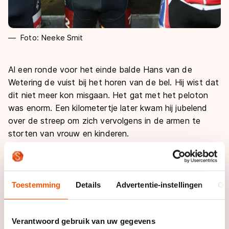
Foto: Neeke Smit
Al een ronde voor het einde balde Hans van de
Wetering de vuist bij het horen van de bel. Hij wist dat
dit niet meer kon misgaan. Het gat met het peloton
was enorm. Een kilometertje later kwam hij jubelend
over de streep om zich vervolgens in de armen te
storten van vrouw en kinderen.
Dat de titel van Hans van de Wetering meer dan
terecht was, daarover bestond geen enkele twijfel. Al
vroeg in de koers ging hij er vandoor, om dat later nog
Toestemming
Details
Advertentie-instellingen
Ov
eens te herhalen, maar dit keer succesvol. ’’Ik moet
het niet hebben van een sprint, dat is nooit mijn ding
Verantwoord gebruik van uw gegevens
geweest. Daarom moet ik wel wegrijden’’, vertelde