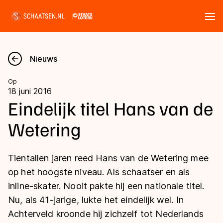
Tickets
Zoeken
Nieuws
Nieuws
Op
18 juni 2016
Kalender
Eindelijk titel Hans van de
Wetering
Disciplines
Marathon
Uitslagen
Tientallen jaren reed Hans van de Wetering mee
Langebaan
op het hoogste niveau. Als schaatser en als
Langebaan
inline-skater. Nooit pakte hij een nationale titel.
Shorttrack
Tijden & historie
Nu, als 41-jarige, lukte het eindelijk wel. In
Shorttrack
Inlineskaten
Achterveld kroonde hij zichzelf tot Nederlands
Ranglijsten Langebaan
Marathon
Kunstschaatsen