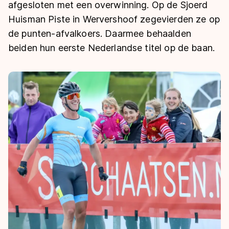
De weg op
afgesloten met een overwinning. Op de Sjoerd
Persoonlijke records & tijden
Inlineskaten
Schoonrijden
Huisman Piste in Wervershoof zegevierden ze op
Inschrijven wedstrijden
Historie & statistiek
Schaatsfans
Kunstschaatsen
de punten-afvalkoers. Daarmee behaalden
Natuurijs
Algemene Nederlandse Schaatstijd
beiden hun eerste Nederlandse titel op de baan.
Alles voor jou als schaatsfan
Deze zomer de weg op
Olympische Spelen
Evenementen
Waar kan ik schaatsen en skaten?
Olympische Spelen
Tickets
Medaille overzicht
Livestreams
Medaillespiegel
Word schaatsfan!
Olympische uitslagen
Winacties
Van Jong tot Goud verhalen