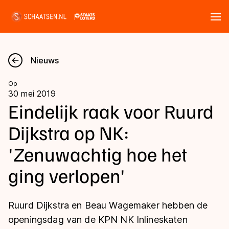
Tickets
Zoeken
Nieuws
Nieuws
Op
30 mei 2019
Kalender
Eindelijk raak voor Ruurd
Dijkstra op NK:
Disciplines
'Zenuwachtig hoe het
Marathon
Uitslagen
ging verlopen'
Langebaan
Langebaan
Shorttrack
Tijden & historie
Ruurd Dijkstra en Beau Wagemaker hebben de
Shorttrack
Inlineskaten
openingsdag van de KPN NK Inlineskaten
Ranglijsten Langebaan
Marathon
Kunstschaatsen