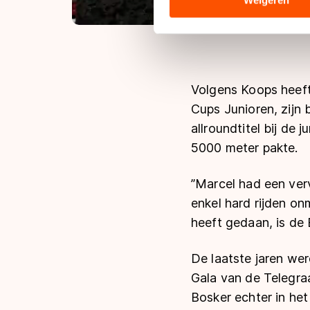
Weigeren
hun services. Sommige partn
adequaat beschermingsniveau
Meer informatie vindt u in o
Volgens Koops heeft
Cups Junioren, zijn 
allroundtitel bij de
5000 meter pakte.
”Marcel had een ver
enkel hard rijden on
heeft gedaan, is de
De laatste jaren wer
Gala van de Telegra
Bosker echter in he