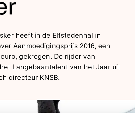
er
er heeft in de Elfstedenhal in
ver Aanmoedigingsprijs 2016, een
euro, gekregen. De rijder van
r het Langebaantalent van het Jaar uit
len
ch directeur KNSB.