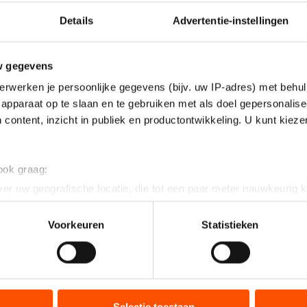
Details
Advertentie-instellingen
w gegevens
erwerken je persoonlijke gegevens (bijv. uw IP-adres) met behul
apparaat op te slaan en te gebruiken met als doel gepersonalise
 content, inzicht in publiek en productontwikkeling. U kunt kiez
 ook graag:
er uw geografische locatie, die tot een paar meter nauwkeurig k
n door het actief te scannen op specifieke eigenschappen (fingerp
onlijke gegevens worden verwerkt en stel uw voorkeuren in he
Voorkeuren
Statistieken
jzigen of intrekken in de Cookieverklaring.
ent en advertenties te personaliseren, socialmediafuncties te 
tie over uw gebruik van onze site met onze partners voor social
bineren met andere gegevens die u aan hen heeft verstrekt of d