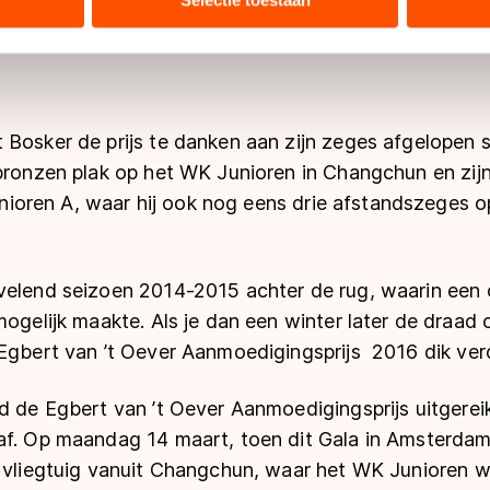
Selectie toestaan
ers kunnen gegevens doorgeven aan landen buiten de EU, zoal
 geldt volgens de GDPR. Door op ‘Toestaan’ te klikken, stemt u
ns
cookiebeleid
.
 Bosker de prijs te danken aan zijn zeges afgelopen 
bronzen plak op het WK Junioren in Changchun en zijn
 junioren A, waar hij ook nog eens drie afstandszeges
velend seizoen 2014-2015 achter de rug, waarin een o
mogelijk maakte. Als je dan een winter later de draad
 Egbert van ’t Oever Aanmoedigingsprijs 2016 dik ver
d de Egbert van ’t Oever Aanmoedigingsprijs uitgerei
af. Op maandag 14 maart, toen dit Gala in Amsterdam
t vliegtuig vanuit Changchun, waar het WK Junioren w