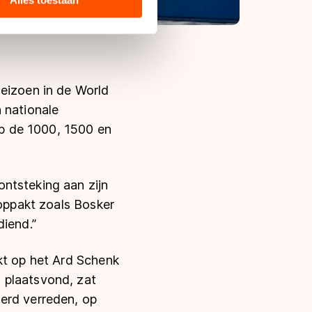
Alles toestaan
s de VS, waar mogelijk geen
 in met deze overdracht.
seizoen in de World
 nationale
 op de 1000, 1500 en
ntsteking aan zijn
 oppakt zoals Bosker
diend.”
kt op het Ard Schenk
 plaatsvond, zat
erd verreden, op