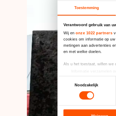
Toestemming
Verantwoord gebruik van u
Wij en
onze 1022 partners
v
cookies om informatie op uw 
metingen aan advertenties en
en met welke doelen.
Als u het toestaat, willen we
Informatie verzamelen ov
Uw apparaat identificere
Toestemmingsselectie
Lees meer over hoe uw perso
Noodzakelijk
toestemming op elk moment wi
We gebruiken cookies om cont
analyseren. We delen informa
analyse. Zij kunnen deze com