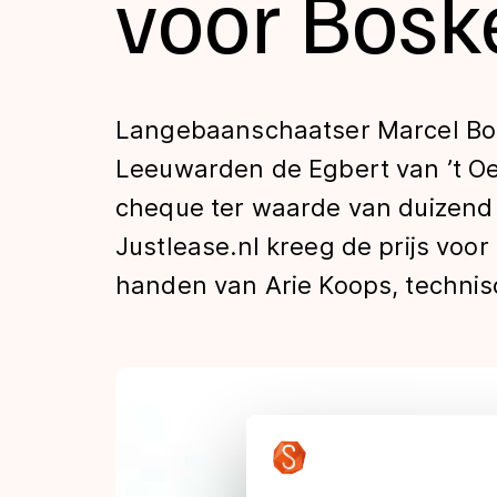
voor Bosk
Tijden & historie
De weg op
Langebaanschaatser Marcel Bosk
Leeuwarden de Egbert van ’t Oe
Schaatsfans
cheque ter waarde van duizend 
Justlease.nl kreeg de prijs voo
Olympische Spe
handen van Arie Koops, technis