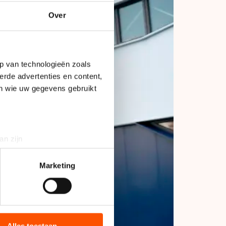
Over
p van technologieën zoals
erde advertenties en content,
en wie uw gegevens gebruikt
an zijn
rinting)
t
detailgedeelte
in. U kunt uw
Marketing
bieden en websiteverkeer te
 media, advertenties en
ie zij hebben verzameld via