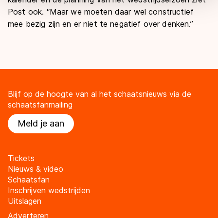
overdracht. Meer informatie vindt u in ons
cookiebeleid
.
Post ook. “Maar we moeten daar wel constructief
mee bezig zijn en er niet te negatief over denken.”
Blijf op de hoogte van al het schaatsnieuws via de
schaatsfanmailing
Meld je aan
Tickets
Nieuws & video
Schaatsfan
Inschrijven wedstrijden
Uitslagen
Adverteren