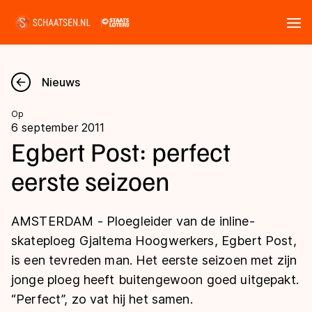
Tickets
Zoeken
Nieuws
Nieuws
Op
6 september 2011
Kalender
Egbert Post: perfect
eerste seizoen
Disciplines
Marathon
Uitslagen
AMSTERDAM - Ploegleider van de inline-
Langebaan
skateploeg Gjaltema Hoogwerkers, Egbert Post,
Langebaan
is een tevreden man. Het eerste seizoen met zijn
Shorttrack
Tijden & historie
jonge ploeg heeft buitengewoon goed uitgepakt.
Shorttrack
Inlineskaten
“Perfect”, zo vat hij het samen.
Ranglijsten Langebaan
Marathon
Kunstschaatsen