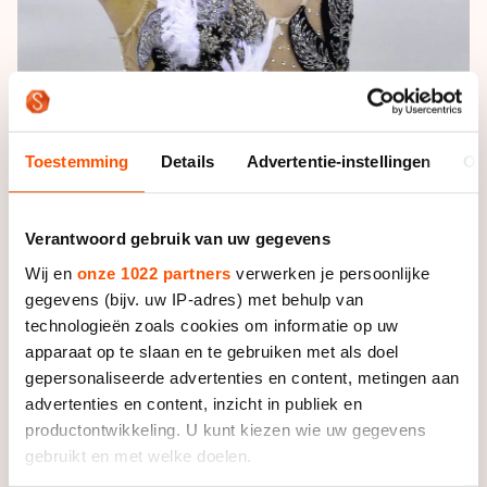
De Zweedse Olsson reed een nagenoeg foutloos
Toestemming
Details
Advertentie-instellingen
Ov
programma met een mooie drievoudige rittberger, een
combinatie van een drievoudige lutz met een dubbele
toeloop en een dubbele axel. De moeilijkheidsgraad
Verantwoord gebruik van uw gegevens
van de passen en de pirouettes lag hoog en ze voerde
Wij en
onze 1022 partners
verwerken je persoonlijke
ze tevens goed uit. Met een puntentotaal van 53.23
gegevens (bijv. uw IP-adres) met behulp van
heeft ze zeven punten voorsprong op de nummer
technologieën zoals cookies om informatie op uw
twee van dit moment, de Zwitserse Ovcharova.
apparaat op te slaan en te gebruiken met als doel
gepersonaliseerde advertenties en content, metingen aan
Zij behaalde een score van 46.18 punten. De
advertenties en content, inzicht in publiek en
drievoudige lutz miste wat rotatie en ze viel bij de
productontwikkeling. U kunt kiezen wie uw gegevens
drievoudige rittberger. Desondanks bleef er een mooi
gebruikt en met welke doelen.
programma staan en reed ze zichzelf naar de tweede