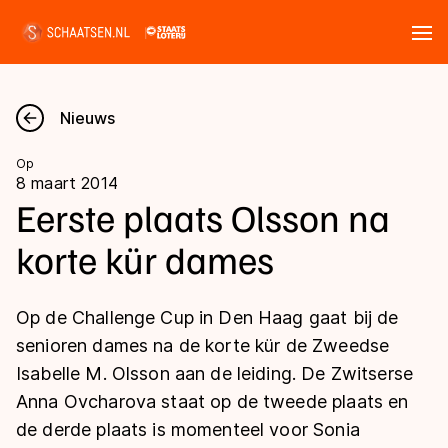
Tickets
Zoeken
Nieuws
Nieuws
Op
8 maart 2014
Kalender
Eerste plaats Olsson na
korte kür dames
Disciplines
Marathon
Uitslagen
Op de Challenge Cup in Den Haag gaat bij de
Langebaan
senioren dames na de korte kür de Zweedse
Langebaan
Isabelle M. Olsson aan de leiding. De Zwitserse
Shorttrack
Tijden & historie
Anna Ovcharova staat op de tweede plaats en
Shorttrack
Inlineskaten
de derde plaats is momenteel voor Sonia
Ranglijsten Langebaan
Marathon
Kunstschaatsen