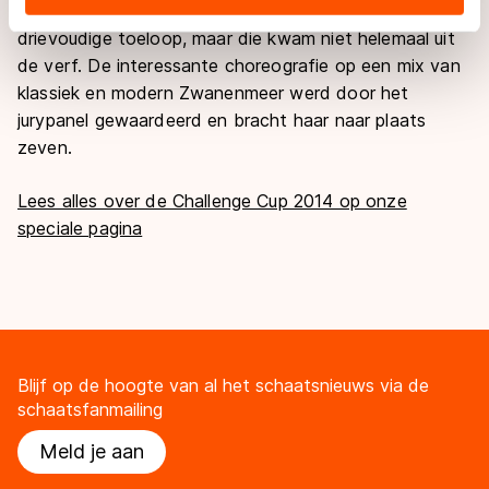
In het tweede deel van haar kür waagde ze nog een
landen buiten de EU, zoals de VS, waar mogelijk geen
drievoudige toeloop, maar die kwam niet helemaal uit
adequaat beschermingsniveau geldt volgens de GDPR.
Door op ‘Toestaan’ te klikken, stemt u in met deze
de verf. De interessante choreografie op een mix van
overdracht. Meer informatie vindt u in ons
cookiebeleid
.
klassiek en modern Zwanenmeer werd door het
jurypanel gewaardeerd en bracht haar naar plaats
zeven.
Lees alles over de Challenge Cup 2014 op onze
speciale pagina
Blijf op de hoogte van al het schaatsnieuws via de
schaatsfanmailing
Meld je aan