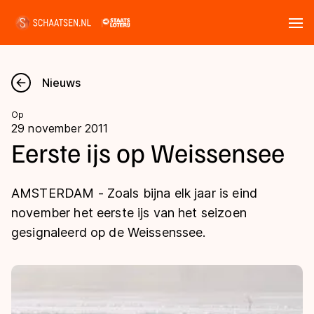
Tickets
Zoeken
Nieuws
Nieuws
Op
29 november 2011
Kalender
Eerste ijs op Weissensee
Disciplines
AMSTERDAM - Zoals bijna elk jaar is eind
Marathon
november het eerste ijs van het seizoen
Uitslagen
gesignaleerd op de Weissenssee.
Langebaan
Langebaan
Shorttrack
Tijden & historie
Shorttrack
Inlineskaten
Ranglijsten Langebaan
Marathon
Kunstschaatsen