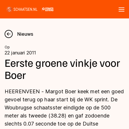
Tickets
Zoeken
Nieuws
Nieuws
Op
22 januari 2011
Kalender
Eerste groene vinkje voor
Boer
Disciplines
Marathon
Uitslagen
HEERENVEEN - Margot Boer keek met een goed
Langebaan
gevoel terug op haar start bij de WK sprint. De
Langebaan
Woubrugse schaatsster eindigde op de 500
Shorttrack
Tijden & historie
meter als tweede (38.28) en gaf zodoende
Shorttrack
Inlineskaten
slechts 0.07 seconde toe op de Duitse
Ranglijsten Langebaan
Marathon
Kunstschaatsen