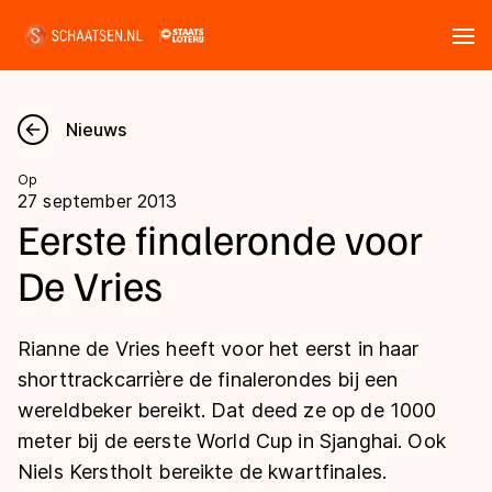
Tickets
Zoeken
Nieuws
Nieuws
Op
27 september 2013
Kalender
Eerste finaleronde voor
De Vries
Disciplines
Marathon
Uitslagen
Rianne de Vries heeft voor het eerst in haar
Langebaan
shorttrackcarrière de finalerondes bij een
Langebaan
wereldbeker bereikt. Dat deed ze op de 1000
Shorttrack
Tijden & historie
meter bij de eerste World Cup in Sjanghai. Ook
Shorttrack
Inlineskaten
Niels Kerstholt bereikte de kwartfinales.
Ranglijsten Langebaan
Marathon
Kunstschaatsen