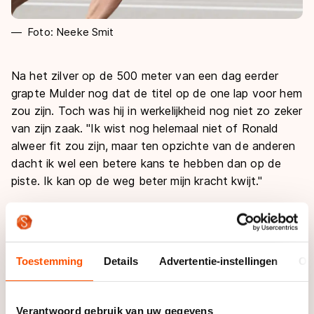
Foto: Neeke Smit
Na het zilver op de 500 meter van een dag eerder
grapte Mulder nog dat de titel op de one lap voor hem
zou zijn. Toch was hij in werkelijkheid nog niet zo zeker
van zijn zaak. "Ik wist nog helemaal niet of Ronald
alweer fit zou zijn, maar ten opzichte van de anderen
dacht ik wel een betere kans te hebben dan op de
piste. Ik kan op de weg beter mijn kracht kwijt."
Op het wegparcours ging Mulder dan ook hard van
start en pakte direct de kop. Bij het uitgaan van de
laatste bocht ging hij nog steeds aan de leiding, maar
Toestemming
Details
Advertentie-instellingen
Ov
was hij nog niet helemaal zeker van zijn positie. "Ik
hoorde van alles gebeuren achter me, maar dat kon
natuurlijk ook om plek drie en vier gaan. Als Ronald op
Verantwoord gebruik van uw gegevens