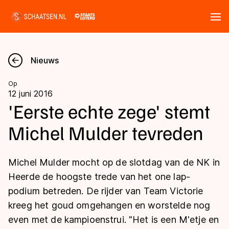
Tickets
Zoeken
Nieuws
Nieuws
Op
12 juni 2016
Kalender
'Eerste echte zege' stemt
Michel Mulder tevreden
Disciplines
Marathon
Uitslagen
Michel Mulder mocht op de slotdag van de NK in
Langebaan
Heerde de hoogste trede van het one lap-
Langebaan
podium betreden. De rijder van Team Victorie
Shorttrack
Tijden & historie
kreeg het goud omgehangen en worstelde nog
Shorttrack
Inlineskaten
even met de kampioenstrui. "Het is een M'etje en
Ranglijsten Langebaan
Marathon
Kunstschaatsen