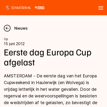
Tickets
Zoeken
Nieuws
Nieuws
Op
15 juni 2012
Kalender
Eerste dag Europa Cup
afgelast
Disciplines
Marathon
Uitslagen
AMSTERDAM - De eerste dag van het Europa
Langebaan
Cupweekend in Haulerwijk (en Wolvega) is
Langebaan
vrijdag letterlijk in het water gevallen. Door de
Shorttrack
Tijden & historie
regenval en de weervoorspellingen is besloten
Shorttrack
Inlineskaten
de wedstrijden af te gelasten, zo bevestigt de
Ranglijsten Langebaan
Marathon
Kunstschaatsen