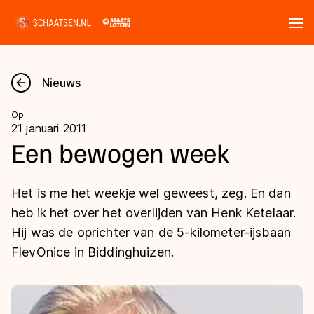
Tickets
Zoeken
Nieuws
Nieuws
Op
21 januari 2011
Kalender
Een bewogen week
Disciplines
Het is me het weekje wel geweest, zeg. En dan
Marathon
heb ik het over het overlijden van Henk Ketelaar.
Uitslagen
Hij was de oprichter van de 5-kilometer-ijsbaan
Langebaan
FlevOnice in Biddinghuizen.
Langebaan
Shorttrack
Tijden & historie
Shorttrack
Inlineskaten
Ranglijsten Langebaan
Marathon
Kunstschaatsen