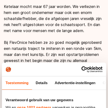
Ketelaar mocht maar 67 jaar worden. We verliezen in
hem een groot ondernemer maar ook een enorm
schaatsliefhebber, die de afgelopen jaren vreselijk zijn
nek heeft uitgestoken voor de schaatssport. En dan
met name voor mensen met de lange adem.
Bij FlevOnice hebben ze zo goed mogelijk geprobeerd
een natuurijs traject te imiteren in een ronde van 5km,
maar dan met kunstijs. Er zijn wat opstartproblemen
geweest in het begin maar die zijn nu allemaal
verholpen. Nu ligt er een stabiele ijsvloer van goede
kwaliteit.
Toestemming
Details
Advertentie-instellingen
Ov
Menigeen had de stekker er uitgetrokken na alle kritiek
die er was, maar door het doorzettingsvermogen van
Henk Ketelaar is het uiteindelijk een succes geworden
Verantwoord gebruik van uw gegevens
en ik kan maar één ding zeggen: probeer het een keer
Wij en
onze 1022 partners
verwerken je persoonlijke