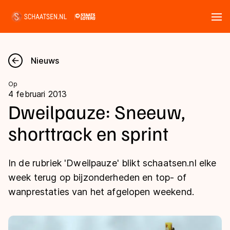
Tickets
Zoeken
Nieuws
Nieuws
Op
4 februari 2013
Kalender
Dweilpauze: Sneeuw,
shorttrack en sprint
Disciplines
Marathon
Uitslagen
In de rubriek 'Dweilpauze' blikt schaatsen.nl elke
Langebaan
week terug op bijzonderheden en top- of
Langebaan
wanprestaties van het afgelopen weekend.
Shorttrack
Tijden & historie
Shorttrack
Inlineskaten
Ranglijsten Langebaan
Marathon
Kunstschaatsen