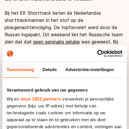
Bij het EK Shorttrack beten de Nederlandse
shorttrackmannen in het stof op de
ploegenachtervolging. De topfavoriet werd door de
Russen ingepakt. Dit weekend liet het Russische team
zien dat dat
geen eenmalig gelukje
was geweest. Bij
de World Cup in Sotsji wisten ze opnieuw de
Nederlanders te verslaan. "We hebben het laten
glippen",
concludeerde
Freek van der Wart na afloop.
Toestemming
Details
Advertentie-instellingen
Ov
Het lijkt wel alsof ze telkens opnieuw willen laten zien
dat het volledig onterecht is dat ze nog altijd zonder
Verantwoord gebruik van uw gegevens
sponsornaam op hun pak rondrijden. Team Van Veen
liet zich afgelopen dagen weer eens van hun beste
Wij en
onze 1022 partners
verwerken je persoonlijke
gegevens (bijv. uw IP-adres) met behulp van
kant zien. In Groningen streden de rijders van Jan van
technologieën zoals cookies om informatie op uw
Veen om de laatste tickets voor het Essent ISU WK
apparaat op te slaan en te gebruiken met als doel
Allround en dat deden ze
met succes
. Lotte van Beek
gepersonaliseerde advertenties en content, metingen aan
bemachtigde op overtuigende wijze het startbewijs bij