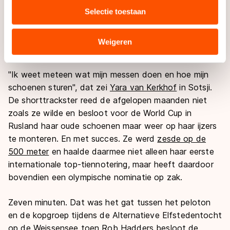
media, advertenties en analyse. Zij kunnen deze
viel
. "Het is vermoeiend. Het wordt een sleur. Je rijdt
Selectie toestaan
combineren met andere gegevens die u aan hen heeft
steeds finales, maar het resultaat is er net niet",
stelde
verstrekt of die zij hebben verzameld via hun services.
Ter Mors vast
. "Mentaal is het moeilijk om je steeds
Sommige partners kunnen gegevens doorgeven aan
Weigeren
opnieuw op te laden."
landen buiten de EU, zoals de VS, waar mogelijk geen
adequaat beschermingsniveau geldt volgens de GDPR.
"Ik weet meteen wat mijn messen doen en hoe mijn
Door op ‘Toestaan’ te klikken, stemt u in met deze
schoenen sturen", dat zei
Yara van Kerkhof
in Sotsji.
overdracht. Meer informatie vindt u in ons
cookiebeleid
.
De shorttrackster reed de afgelopen maanden niet
zoals ze wilde en besloot voor de World Cup in
Rusland haar oude schoenen maar weer op haar ijzers
te monteren. En met succes. Ze werd
zesde op de
500 meter
en haalde daarmee niet alleen haar eerste
internationale top-tiennotering, maar heeft daardoor
bovendien een olympische nominatie op zak.
Zeven minuten. Dat was het gat tussen het peloton
en de kopgroep tijdens de Alternatieve Elfstedentocht
op de Weissensee toen
Rob Hadders
besloot de