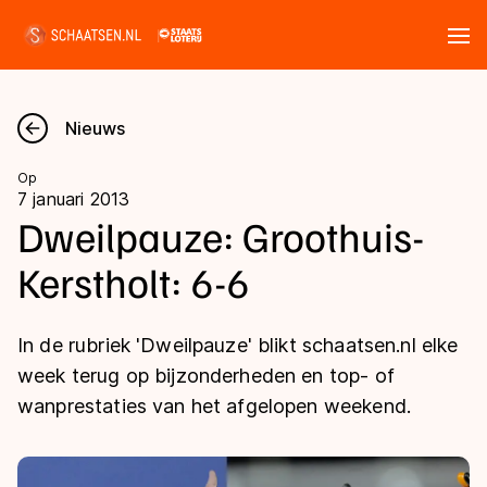
Tickets
Zoeken
Nieuws
Nieuws
Op
7 januari 2013
Kalender
Dweilpauze: Groothuis-
Kerstholt: 6-6
Disciplines
Marathon
Uitslagen
In de rubriek 'Dweilpauze' blikt schaatsen.nl elke
Langebaan
week terug op bijzonderheden en top- of
Langebaan
wanprestaties van het afgelopen weekend.
Shorttrack
Tijden & historie
Shorttrack
Inlineskaten
Ranglijsten Langebaan
Marathon
Kunstschaatsen