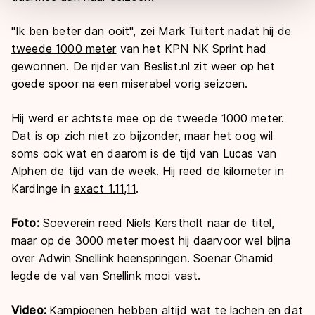
overdracht. Meer informatie vindt u in ons
cookiebeleid
.
"Ik ben beter dan ooit", zei Mark Tuitert nadat hij de
tweede 1000 meter
van het KPN NK Sprint had
gewonnen. De rijder van Beslist.nl zit weer op het
goede spoor na een miserabel vorig seizoen.
Hij werd er achtste mee op de tweede 1000 meter.
Dat is op zich niet zo bijzonder, maar het oog wil
soms ook wat en daarom is de tijd van Lucas van
Alphen de tijd van de week. Hij reed de kilometer in
Kardinge in
exact 1.11,11
.
Foto:
Soeverein reed Niels Kerstholt naar de titel,
maar op de 3000 meter moest hij daarvoor wel bijna
over Adwin Snellink heenspringen. Soenar Chamid
legde de val van Snellink mooi vast.
Video:
Kampioenen hebben altijd wat te lachen en dat