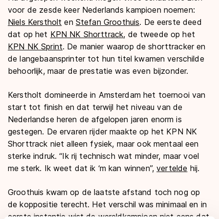
voor de zesde keer Nederlands kampioen noemen:
Niels Kerstholt
en
Stefan Groothuis
. De eerste deed
dat op het
KPN NK Shorttrack
, de tweede op het
KPN NK Sprint
. De manier waarop de shorttracker en
de langebaansprinter tot hun titel kwamen verschilde
behoorlijk, maar de prestatie was even bijzonder.
Kerstholt domineerde in Amsterdam het toernooi van
start tot finish en dat terwijl het niveau van de
Nederlandse heren de afgelopen jaren enorm is
gestegen. De ervaren rijder maakte op het KPN NK
Shorttrack niet alleen fysiek, maar ook mentaal een
sterke indruk. “Ik rij technisch wat minder, maar voel
me sterk. Ik weet dat ik ‘m kan winnen”,
vertelde
hij.
Groothuis kwam op de laatste afstand toch nog op
de koppositie terecht. Het verschil was minimaal en in
eerste instantie wist de wereldkampioen niet eens dat