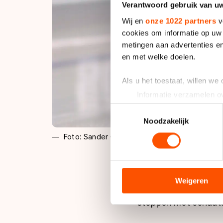
Verantwoord gebruik van u
Wij en
onze 1022 partners
v
cookies om informatie op uw 
metingen aan advertenties en
en met welke doelen.
Als u het toestaat, willen we
Informatie verzamelen ov
Uw apparaat identificere
Toestemmingsselectie
Lees meer over hoe uw perso
Noodzakelijk
toestemming op elk moment wi
Foto: Sander Chamid
We gebruiken cookies om cont
analyseren. We delen informa
analyse. Zij kunnen deze com
Weigeren
De 25-jarige Canadee
hun services. Sommige partn
stoppen met schaatse
adequaat beschermingsniveau
Meer informatie vindt u in o