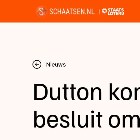
Nieuws
Nieuws
Dutton ko
Kalender
Disciplines
besluit om
Uitslagen