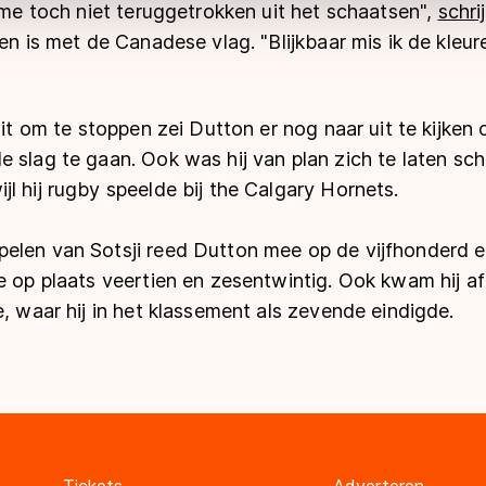
b me toch niet teruggetrokken uit het schaatsen",
schrij
ien is met de Canadese vlag. "Blijkbaar mis ik de kleur
luit om te stoppen zei Dutton er nog naar uit te kijke
 slag te gaan. Ook was hij van plan zich te laten sch
l hij rugby speelde bij the Calgary Hornets.
elen van Sotsji reed Dutton mee op de vijfhonderd e
de op plaats veertien en zesentwintig. Ook kwam hij a
e, waar hij in het klassement als zevende eindigde.