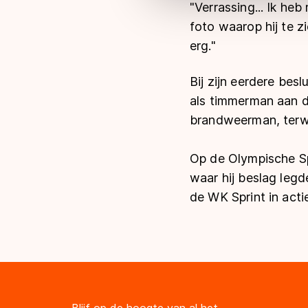
"Verrassing... Ik he
foto waarop hij te z
erg."
Bij zijn eerdere bes
als timmerman aan de
brandweerman, terwij
Op de Olympische Sp
waar hij beslag leg
de WK Sprint in acti