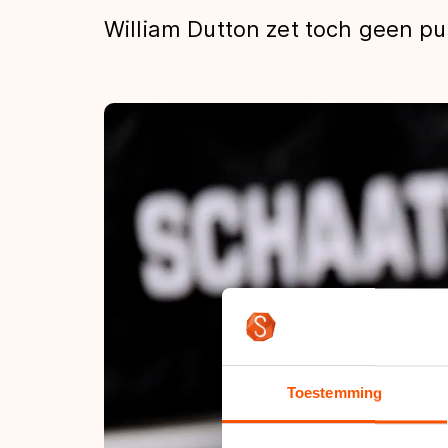
Tijden & historie
William Dutton zet toch geen pu
De weg op
Schaatsfans
Olympische Spe
Toestemming