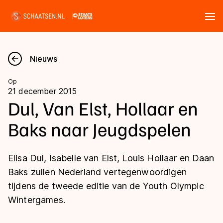
Tickets
Zoeken
Nieuws
Nieuws
Op
21 december 2015
Kalender
Dul, Van Elst, Hollaar en
Baks naar Jeugdspelen
Disciplines
Marathon
Uitslagen
Elisa Dul, Isabelle van Elst, Louis Hollaar en Daan
Langebaan
Baks zullen Nederland vertegenwoordigen
Langebaan
tijdens de tweede editie van de Youth Olympic
Shorttrack
Tijden & historie
Wintergames.
Shorttrack
Inlineskaten
Ranglijsten Langebaan
Marathon
Kunstschaatsen