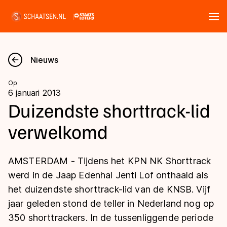
Tickets
Zoeken
Nieuws
Nieuws
Op
6 januari 2013
Kalender
Duizendste shorttrack-lid
verwelkomd
Disciplines
Marathon
Uitslagen
AMSTERDAM - Tijdens het KPN NK Shorttrack
Langebaan
werd in de Jaap Edenhal Jenti Lof onthaald als
Langebaan
het duizendste shorttrack-lid van de KNSB. Vijf
Shorttrack
Tijden & historie
jaar geleden stond de teller in Nederland nog op
Shorttrack
Inlineskaten
350 shorttrackers. In de tussenliggende periode
Ranglijsten Langebaan
Marathon
Kunstschaatsen