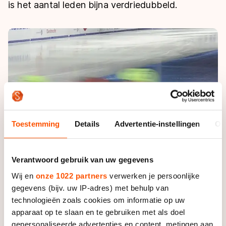
De weg op
is het aantal leden bijna verdriedubbeld.
Persoonlijke records & tijden
Inlineskaten
Schoonrijden
Inschrijven wedstrijden
Historie & statistiek
Schaatsfans
Kunstschaatsen
Natuurijs
Algemene Nederlandse Schaatstijd
Alles voor jou als schaatsfan
Deze zomer de weg op
Olympische Spelen
Evenementen
Waar kan ik schaatsen en skaten?
Olympische Spelen
Tickets
Medaille overzicht
Livestreams
Toestemming
Details
Advertentie-instellingen
Ov
Medaillespiegel
Word schaatsfan!
Olympische uitslagen
Winacties
Verantwoord gebruik van uw gegevens
Van Jong tot Goud verhalen
Wij en
onze 1022 partners
verwerken je persoonlijke
gegevens (bijv. uw IP-adres) met behulp van
technologieën zoals cookies om informatie op uw
apparaat op te slaan en te gebruiken met als doel
gepersonaliseerde advertenties en content, metingen aan