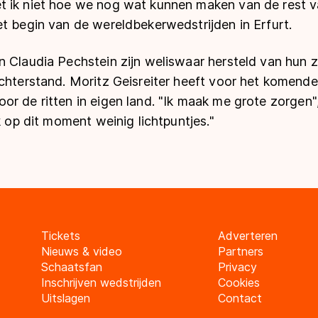
 ik niet hoe we nog wat kunnen maken van de rest va
t begin van de wereldbekerwedstrijden in Erfurt.
n Claudia Pechstein zijn weliswaar hersteld van hun 
achterstand. Moritz Geisreiter heeft voor het komend
r de ritten in eigen land. "Ik maak me grote zorgen"
k op dit moment weinig lichtpuntjes."
Tickets
Adverteren
Nieuws & video
Partners
Schaatsfan
Privacy
Inschrijven wedstrijden
Cookies
Uitslagen
Contact