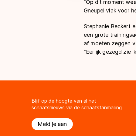
"Op dit moment weet
Gneupel vlak voor he
Stephanie Beckert e
een grote trainings
af moeten zeggen voo
"Eerlijk gezegd zie i
Blijf op de hoogte van al het
schaatsnieuws via de schaatsfanmailing
Meld je aan