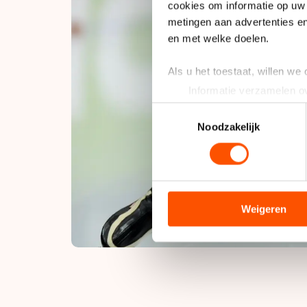
cookies om informatie op uw 
metingen aan advertenties en
en met welke doelen.
Als u het toestaat, willen we
Informatie verzamelen ov
Uw apparaat identificere
Toestemmingsselectie
Lees meer over hoe uw perso
Noodzakelijk
toestemming op elk moment wi
We gebruiken cookies om cont
analyseren. We delen informa
analyse. Zij kunnen deze com
Weigeren
hun services. Sommige partn
adequaat beschermingsniveau
Meer informatie vindt u in o