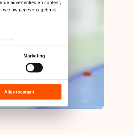
erde advertenties en content,
en wie uw gegevens gebruikt
an zijn
rinting)
t
detailgedeelte
in. U kunt uw
Marketing
bieden en websiteverkeer te
 media, advertenties en
ie zij hebben verzameld via
Alles toestaan
s de VS, waar mogelijk geen
 in met deze overdracht.