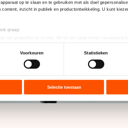
apparaat op te slaan en te gebruiken met als doel gepersonalise
 content, inzicht in publiek en productontwikkeling. U kunt kiez
 ook graag:
er uw geografische locatie, die tot een paar meter nauwkeurig k
n door het actief te scannen op specifieke eigenschappen (fingerp
onlijke gegevens worden verwerkt en stel uw voorkeuren in he
Voorkeuren
Statistieken
jzigen of intrekken in de Cookieverklaring.
ent en advertenties te personaliseren, socialmediafuncties te 
tie over uw gebruik van onze site met onze partners voor social
bineren met andere gegevens die u aan hen heeft verstrekt of d
Selectie toestaan
ers kunnen gegevens doorgeven aan landen buiten de EU, zoal
 geldt volgens de GDPR. Door op ‘Toestaan’ te klikken, stemt u
ns
cookiebeleid
.