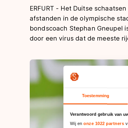
Tijden & historie
ERFURT - Het Duitse schaatsen
afstanden in de olympische stad
bondscoach Stephan Gneupel is 
De weg op
door een virus dat de meeste rij
Schaatsfans
Olympische Spe
Toestemming
Verantwoord gebruik van u
Wij en
onze 1022 partners
v