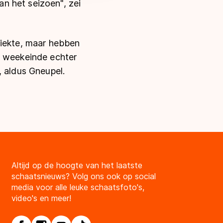
n het seizoen", zei
ziekte, maar hebben
e weekeinde echter
, aldus Gneupel.
Altijd op de hoogte van het laatste
schaatsnieuws? Volg ons ook op social
media voor alle leuke schaatsfoto's,
video's en meer!