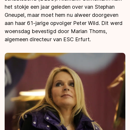
De weg op
Persoonlijke records & tijden
het stokje een jaar geleden over van Stephan
Inlineskaten
Schoonrijden
Inschrijven wedstrijden
Gneupel, maar moet hem nu alweer doorgeven
Historie & statistiek
Schaatsfans
Kunstschaatsen
Natuurijs
aan haar 61-jarige opvolger Peter Wild. Dit werd
Algemene Nederlandse Schaatstijd
woensdag bevestigd door Marian Thoms,
Alles voor jou als schaatsfan
Deze zomer de weg op
Olympische Spelen
algemeen directeur van ESC Erfurt.
Evenementen
Waar kan ik schaatsen en skaten?
Olympische Spelen
Tickets
Medaille overzicht
Livestreams
Medaillespiegel
Word schaatsfan!
Olympische uitslagen
Winacties
Van Jong tot Goud verhalen