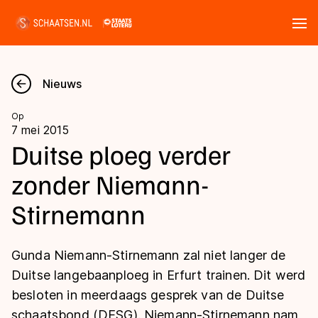
Tickets
Zoeken
Nieuws
Nieuws
Op
7 mei 2015
Kalender
Duitse ploeg verder
zonder Niemann-
Disciplines
Stirnemann
Marathon
Uitslagen
Langebaan
Gunda Niemann-Stirnemann zal niet langer de
Langebaan
Shorttrack
Tijden & historie
Duitse langebaanploeg in Erfurt trainen. Dit werd
Shorttrack
Inlineskaten
besloten in meerdaags gesprek van de Duitse
Ranglijsten Langebaan
Marathon
schaatsbond (DESG). Niemann-Stirnemann nam
Kunstschaatsen