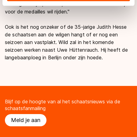
richting de Olympische Spelen in Zuid-Korea waar hij
adequaat beschermingsniveau geldt volgens de GDPR.
voor de medailles wil rijden."
Door op ‘Toestaan’ te klikken, stemt u in met deze
overdracht. Meer informatie vindt u in ons
cookiebeleid
.
Ook is het nog onzeker of de 35-jarige Judith Hesse
de schaatsen aan de wilgen hangt of er nog een
seizoen aan vastplakt. Wild zal in het komende
seizoen werken naast Uwe Hüttenrauch. Hij heeft de
langebaanploeg in Berlijn onder zijn hoede.
Blijf op de hoogte van al het schaatsnieuws via de
schaatsfanmailing
Meld je aan