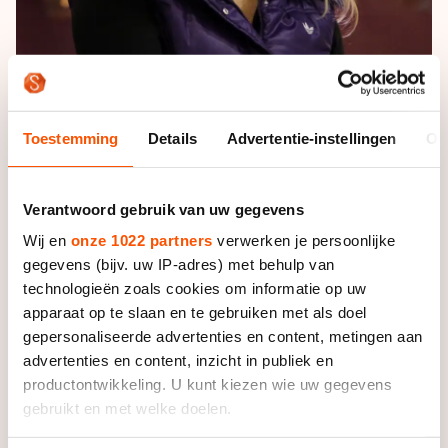
Toestemming
Details
Advertentie-instellingen
Ov
Foto: Neeke Smit
Verantwoord gebruik van uw gegevens
Wild zal met de groep van twaalf rijders beginnen aan
Wij en
onze 1022 partners
verwerken je persoonlijke
de voorbereidingen voor het komende
gegevens (bijv. uw IP-adres) met behulp van
schaatsseizoen. Hij had als trainer eerder succes bij de
technologieën zoals cookies om informatie op uw
junioren, zo had hij onder anderen Robert Lehmann en
apparaat op te slaan en te gebruiken met als doel
Leia Behlau onder zijn hoede. De opvolger van Wild is
gepersonaliseerde advertenties en content, metingen aan
ook al bekend. Meervoudig Duits kampioen Andreas
advertenties en content, inzicht in publiek en
Behr zal de jeugd gaan trainen.
productontwikkeling. U kunt kiezen wie uw gegevens
gebruikt en met welke doelen.
"Peter Wild heeft veel trainingsmethoden van Stephan