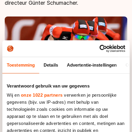
De weg op
directeur Günter Schumacher.
Persoonlijke records & tijden
Inlineskaten
Schoonrijden
Inschrijven wedstrijden
Historie & statistiek
Schaatsfans
Kunstschaatsen
Natuurijs
Algemene Nederlandse Schaatstijd
Alles voor jou als schaatsfan
Deze zomer de weg op
Olympische Spelen
Evenementen
Waar kan ik schaatsen en skaten?
Olympische Spelen
Tickets
Medaille overzicht
Toestemming
Details
Advertentie-instellingen
Ov
Livestreams
Medaillespiegel
Word schaatsfan!
Olympische uitslagen
Verantwoord gebruik van uw gegevens
Winacties
Wij en
onze 1022 partners
verwerken je persoonlijke
Van Jong tot Goud verhalen
gegevens (bijv. uw IP-adres) met behulp van
technologieën zoals cookies om informatie op uw
apparaat op te slaan en te gebruiken met als doel
gepersonaliseerde advertenties en content, metingen aan
advertenties en content, inzicht in publiek en