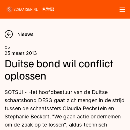
Tickets
Zoeken
Nieuws
Nieuws
Op
25 maart 2013
Kalender
Duitse bond wil conflict
oplossen
Disciplines
Marathon
Uitslagen
SOTSJI - Het hoofdbestuur van de Duitse
Langebaan
schaatsbond DESG gaat zich mengen in de strijd
Langebaan
tussen de schaatssters Claudia Pechstein en
Shorttrack
Tijden & historie
Stephanie Beckert. "We gaan actie ondernemen
Shorttrack
Inlineskaten
om de zaak op te lossen", aldus technisch
Ranglijsten Langebaan
Marathon
Kunstschaatsen